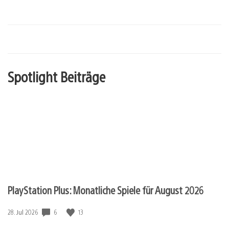
Spotlight Beiträge
PlayStation Plus: Monatliche Spiele für August 2026
Veröffentlichungsdatum:
6
13
28. Jul 2026