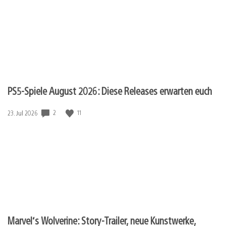
PS5-Spiele August 2026: Diese Releases erwarten euch
Veröffentlichungsdatum:
2
11
23. Jul 2026
Marvel‘s Wolverine: Story-Trailer, neue Kunstwerke,