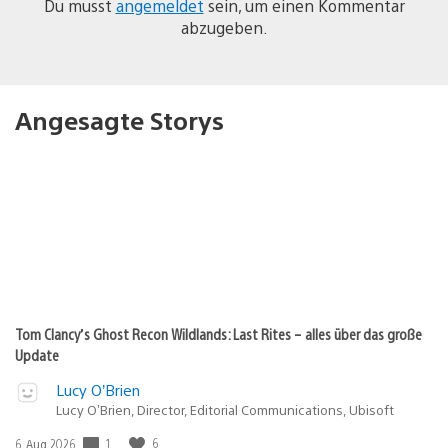
Du musst
angemeldet
sein, um einen Kommentar
abzugeben.
Angesagte Storys
Tom Clancy’s Ghost Recon Wildlands: Last Rites – alles über das große
Update
Lucy O’Brien
Lucy O’Brien, Director, Editorial Communications, Ubisoft
Veröffentlichungsdatum:
1
6
6. Aug 2026