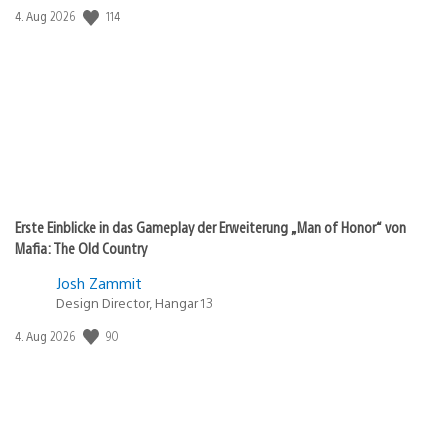
Veröffentlichungsdatum:
114
4. Aug 2026
Erste Einblicke in das Gameplay der Erweiterung „Man of Honor“ von
Mafia: The Old Country
Josh Zammit
Design Director, Hangar 13
Veröffentlichungsdatum:
90
4. Aug 2026