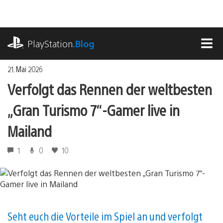
Zum
Inhalt
springen
playstation.com
PlayStation
.Blog
MEN
21. Mai 2026
Verfolgt das Rennen der weltbesten
„Gran Turismo 7“-Gamer live in
Mailand
1
0
10
Seht euch die Vorteile im Spiel an und verfolgt