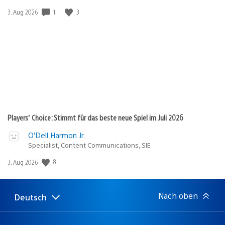
Veröffentlichungsdatum:
1
3
3. Aug 2026
Players’ Choice: Stimmt für das beste neue Spiel im Juli 2026
O’Dell Harmon Jr.
Specialist, Content Communications, SIE
Veröffentlichungsdatum:
8
3. Aug 2026
Nach oben
Deutsch
Select
Aktuelle
a
Region:
region