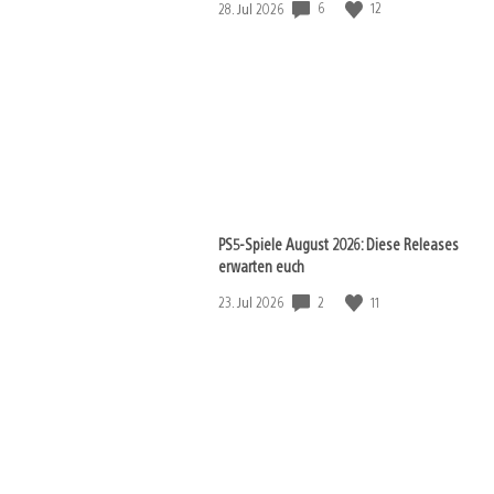
Veröffentlichungsdatum:
6
12
28. Jul 2026
PS5-Spiele August 2026: Diese Releases
erwarten euch
Veröffentlichungsdatum:
2
11
23. Jul 2026