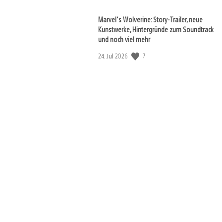
Marvel‘s Wolverine: Story-Trailer, neue
Kunstwerke, Hintergründe zum Soundtrack
und noch viel mehr
Veröffentlichungsdatum:
7
24. Jul 2026