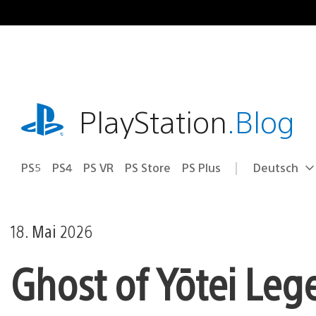
Zum
Inhalt
springen
playstation.com
PlayStation
.Blog
PS5
PS4
PS VR
PS Store
PS Plus
Deutsch
Select
Aktuelle
a
Region:
region
18. Mai 2026
Ghost of Yōtei Leg