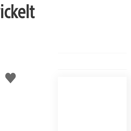
ckelt
Gefällt
mir