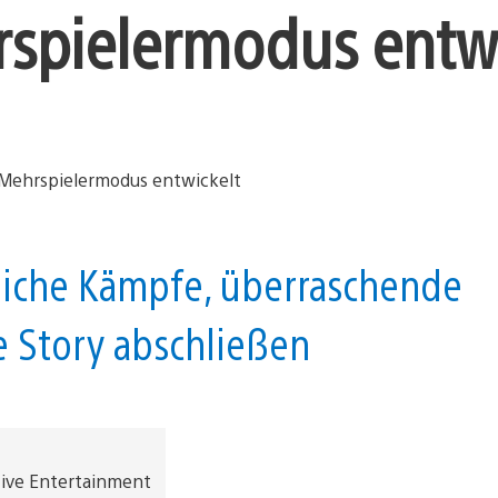
spielermodus entwi
liche Kämpfe, überraschende
e Story abschließen
tive Entertainment