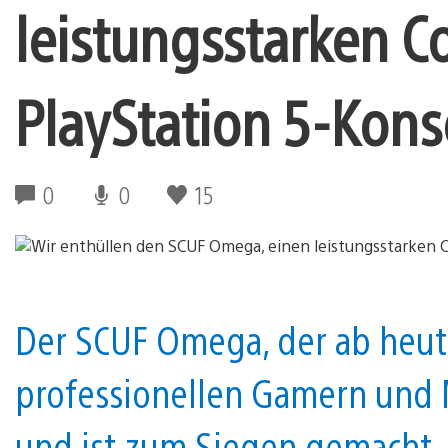
leistungsstarken Con
PlayStation 5-Konso
0
0
15
Der SCUF Omega, der ab heute
professionellen Gamern und M
und ist zum Siegen gemacht