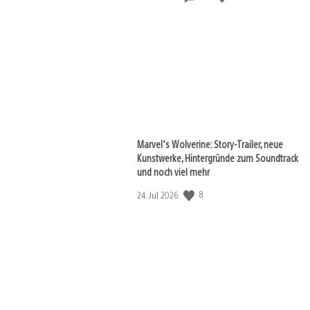
Marvel‘s Wolverine: Story-Trailer, neue
Kunstwerke, Hintergründe zum Soundtrack
View
und noch viel mehr
and
download
Veröffentlichungsdatum:
8
24. Jul 2026
image