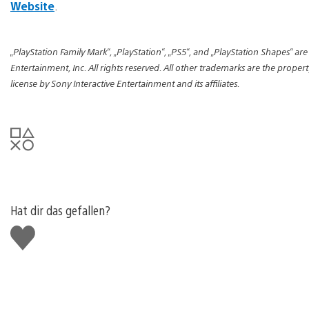
Website
.
„PlayStation Family Mark“, „PlayStation“, „PS5“, and „PlayStation Shapes“ ar
Entertainment, Inc. All rights reserved. All other trademarks are the prope
license by Sony Interactive Entertainment and its affiliates.
Hat dir das gefallen?
Gefällt
mir