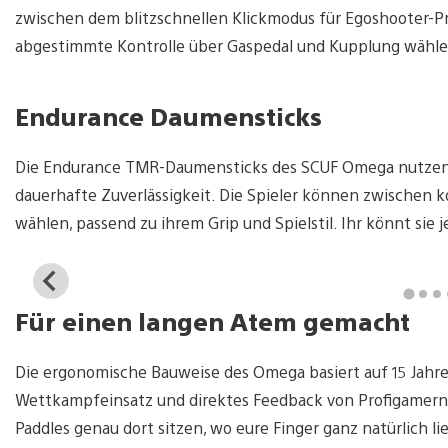
zwischen dem blitzschnellen Klickmodus für Egoshooter-P
abgestimmte Kontrolle über Gaspedal und Kupplung wähl
Endurance Daumensticks
Die Endurance TMR-Daumensticks des SCUF Omega nutzen
dauerhafte Zuverlässigkeit. Die Spieler können zwischen
wählen, passend zu ihrem Grip und Spielstil. Ihr könnt sie
View
and
Für einen langen Atem gemacht
download
image
Die ergonomische Bauweise des Omega basiert auf 15 Jahr
Wettkampfeinsatz und direktes Feedback von Profigamern au
Paddles genau dort sitzen, wo eure Finger ganz natürlich lie