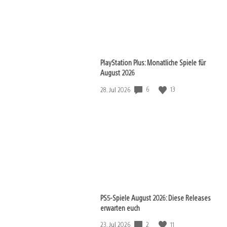
PlayStation Plus: Monatliche Spiele für
August 2026
Veröffentlichungsdatum:
6
13
28. Jul 2026
PS5-Spiele August 2026: Diese Releases
erwarten euch
Veröffentlichungsdatum:
2
11
23. Jul 2026