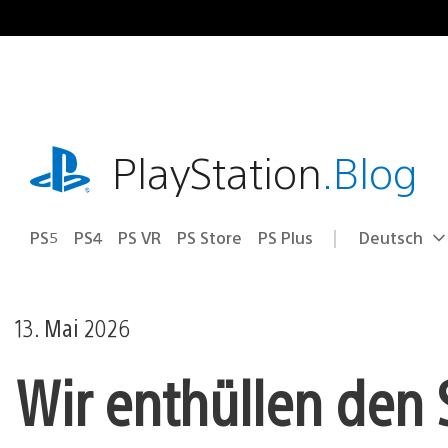
Zum
Inhalt
springen
playstation.com
PlayStation
.Blog
PS5
PS4
PS VR
PS Store
PS Plus
Deutsch
Select
Aktuelle
a
Region:
region
13. Mai 2026
Wir enthüllen den