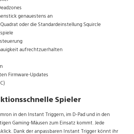
 Deadzones
menstick genauestens an
Quadrat oder die Standardeinstellung Squircle
spiele
osteuerung
nauigkeit aufrechtzuerhalten
in
sten Firmware-Updates
PC)
ktionsschnelle Spieler
ron in den Instant Triggern, im D-Pad und in den
ertigen Gaming-Mäusen zum Einsatz kommt. Jede
sklick. Dank der anpassbaren Instant Trigger könnt ihr