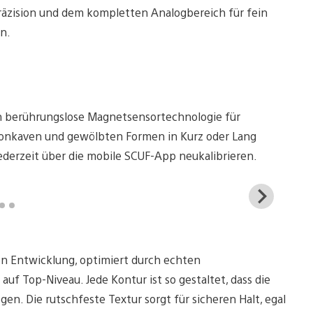
räzision und dem kompletten Analogbereich für fein
en.
 berührungslose Magnetsensortechnologie für
 konkaven und gewölbten Formen in Kurz oder Lang
 jederzeit über die mobile SCUF-App neukalibrieren.
View
and
down
imag
en Entwicklung, optimiert durch echten
f Top-Niveau. Jede Kontur ist so gestaltet, dass die
gen. Die rutschfeste Textur sorgt für sicheren Halt, egal