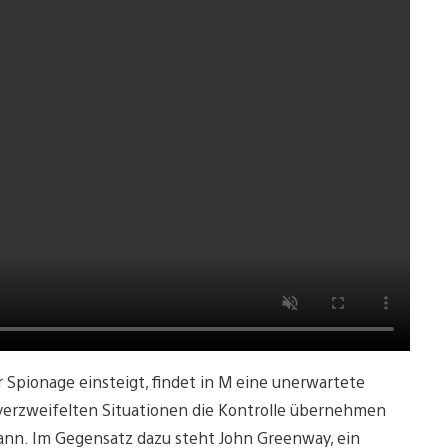
er Spionage einsteigt, findet in M eine unerwartete
n verzweifelten Situationen die Kontrolle übernehmen
kann. Im Gegensatz dazu steht John Greenway, ein