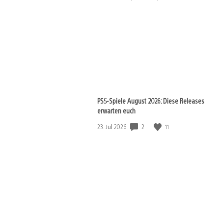
PS5-Spiele August 2026: Diese Releases
erwarten euch
Veröffentlichungsdatum:
2
11
23. Jul 2026