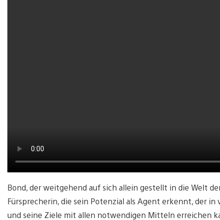
Bond, der weitgehend auf sich allein gestellt in die Welt d
Fürsprecherin, die sein Potenzial als Agent erkennt, der i
und seine Ziele mit allen notwendigen Mitteln erreichen 