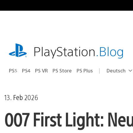
Zum
Inhalt
springen
playstation.com
PlayStation
.Blog
PS5
PS4
PS VR
PS Store
PS Plus
Deutsch
Select
Aktuelle
a
Region:
region
13. Feb 2026
007 First Light: Neu