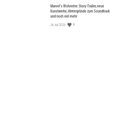
Marvel‘s Wolverine: Story-Trailer, neue
Kunstwerke, Hintergründe zum Soundtrack
und noch viel mehr
Veröffentlichungsdatum:
8
24. Jul 2026