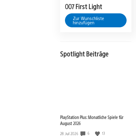
007 First Light
Zur Wunschliste
hinzufügen
Spotlight Beiträge
PlayStation Plus: Monatliche Spiele für
August 2026
Veröffentlichungsdatum:
6
13
28. Jul 2026