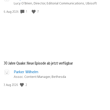
Lucy O’Brien, Director, Editorial Communications, Ubisoft
Veröffentlichungsdatum:
1
7
6. Aug 2026
30 Jahre Quake: Neue Episode ab jetzt verfügbar
Parker Wilhelm
Assoc. Content Manager, Bethesda
Veröffentlichungsdatum:
2
7. Aug 2026