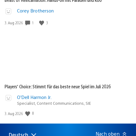
Corey Brotherson
Veröffentlichungsdatum:
1
3
3. Aug 2026
Players’ Choice: Stimmt für das beste neue Spiel im Juli 2026
O’Dell Harmon Jr.
Specialist, Content Communications, SIE
Veröffentlichungsdatum:
8
3. Aug 2026
Nach oben
Deutsch