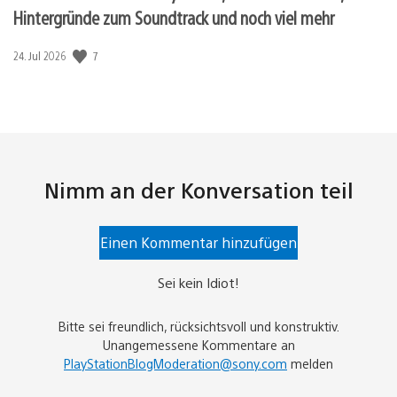
Hintergründe zum Soundtrack und noch viel mehr
Veröffentlichungsdatum:
7
24. Jul 2026
Nimm an der Konversation teil
Einen Kommentar hinzufügen
Sei kein Idiot!
Bitte sei freundlich, rücksichtsvoll und konstruktiv.
Unangemessene Kommentare an
PlayStationBlogModeration@sony.com
melden