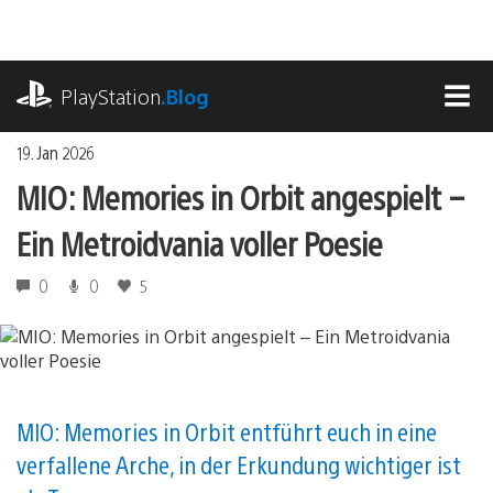
Zum
Inhalt
springen
playstation.com
PlayStation
.Blog
MEN
19. Jan 2026
MIO: Memories in Orbit angespielt –
Ein Metroidvania voller Poesie
0
0
5
MIO: Memories in Orbit entführt euch in eine
verfallene Arche, in der Erkundung wichtiger ist