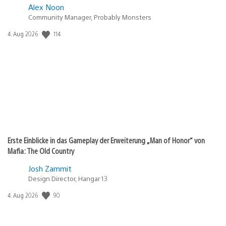
Alex Noon
Community Manager, Probably Monsters
Veröffentlichungsdatum:
114
4. Aug 2026
Erste Einblicke in das Gameplay der Erweiterung „Man of Honor“ von
Mafia: The Old Country
Josh Zammit
Design Director, Hangar 13
Veröffentlichungsdatum:
90
4. Aug 2026