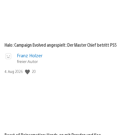
Halo: Campaign Evolved angespielt: Der Master Chief betritt PS5
Franz Holzer
freier Autor
Veröffentlichungsdatum:
20
4. Aug 2026
Beast of Reincarnation: Hands-on mit Paraden und Koo