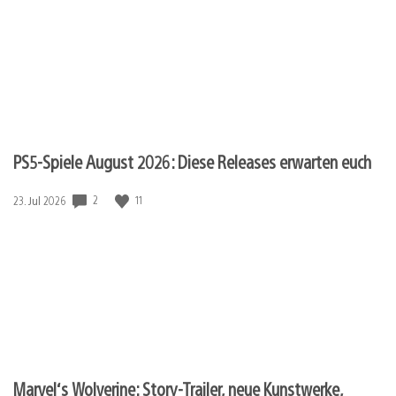
PS5-Spiele August 2026: Diese Releases erwarten euch
Veröffentlichungsdatum:
2
11
23. Jul 2026
Marvel‘s Wolverine: Story-Trailer, neue Kunstwerke,