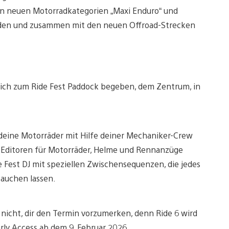
den neuen Motorradkategorien „Maxi Enduro“ und
werden und zusammen mit den neuen Offroad-Strecken
ich zum Ride Fest Paddock begeben, dem Zentrum, in
deine Motorräder mit Hilfe deiner Mechaniker-Crew
 Editoren für Motorräder, Helme und Rennanzüge
de Fest DJ mit speziellen Zwischensequenzen, die jedes
tauchen lassen.
ss nicht, dir den Termin vorzumerken, denn Ride 6 wird
Early Access ab dem 9. Februar 2026.