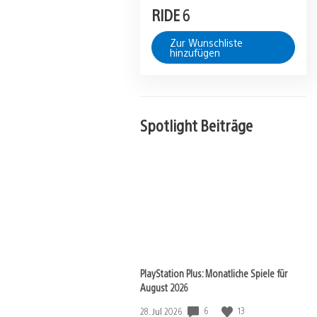
RIDE 6
Zur Wunschliste
hinzufügen
Spotlight Beiträge
PlayStation Plus: Monatliche Spiele für
August 2026
Veröffentlichungsdatum:
6
13
28. Jul 2026