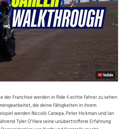
Video
abspielen
hte der Franchise werden in Ride 6 echte Fahrer zu sehen
engearbeitet, die deine Fähigkeiten in ihrem
Beispiel werden Niccolò Canepa, Peter Hickman und Ian
ährend Tyler O’Hara seine unübertroffene Erfahrung