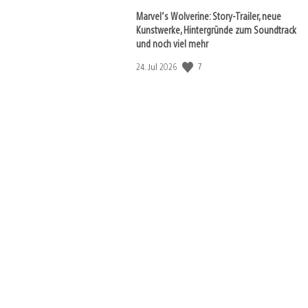
Marvel‘s Wolverine: Story-Trailer, neue
Kunstwerke, Hintergründe zum Soundtrack
und noch viel mehr
Veröffentlichungsdatum:
7
24. Jul 2026