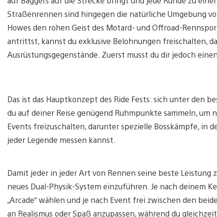
auf Baggers auf die Strecke bringt und jede Runde zu eine
Straßenrennen sind hingegen die natürliche Umgebung vo
Howes den rohen Geist des Motard- und Offroad-Rennspor
antrittst, kannst du exklusive Belohnungen freischalten, d
Ausrüstungsgegenstände. Zuerst musst du dir jedoch eine
Das ist das Hauptkonzept des Ride Fests: sich unter den b
du auf deiner Reise genügend Ruhmpunkte sammeln, um na
Events freizuschalten, darunter spezielle Bosskämpfe, in 
jeder Legende messen kannst.
Damit jeder in jeder Art von Rennen seine beste Leistung
neues Dual-Physik-System einzuführen. Je nach deinem Ke
„Arcade“ wählen und je nach Event frei zwischen den bei
an Realismus oder Spaß anzupassen, während du gleichzeit