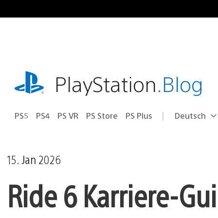
Zum
Inhalt
springen
playstation.com
PlayStation
.Blog
PS5
PS4
PS VR
PS Store
PS Plus
Deutsch
Select
Aktuelle
a
Region:
region
15. Jan 2026
Ride 6 Karriere-Gu