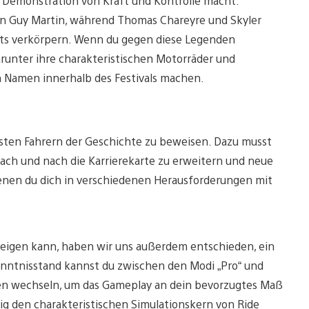
r Demonstration von Kraft und Kontrolle macht.
n Guy Martin, während Thomas Chareyre und Skyler
ts verkörpern. Wenn du gegen diese Legenden
arunter ihre charakteristischen Motorräder und
n Namen innerhalb des Festivals machen.
esten Fahrern der Geschichte zu beweisen. Dazu musst
ch und nach die Karrierekarte zu erweitern und neue
denen du dich in verschiedenen Herausforderungen mit
 zeigen kann, haben wir uns außerdem entschieden, ein
nntnisstand kannst du zwischen den Modi „Pro“ und
den wechseln, um das Gameplay an dein bevorzugtes Maß
ig den charakteristischen Simulationskern von Ride