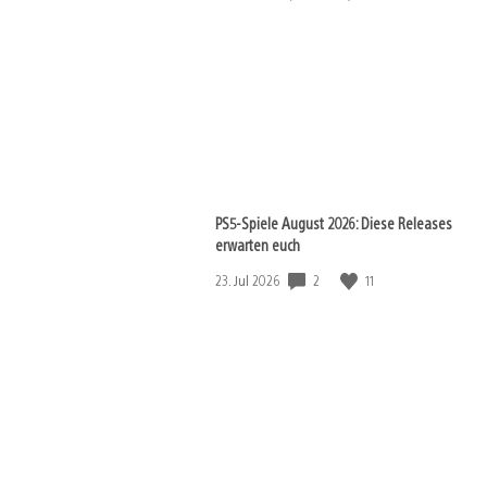
View
and
download
image
PS5-Spiele August 2026: Diese Releases
erwarten euch
Veröffentlichungsdatum:
2
11
23. Jul 2026