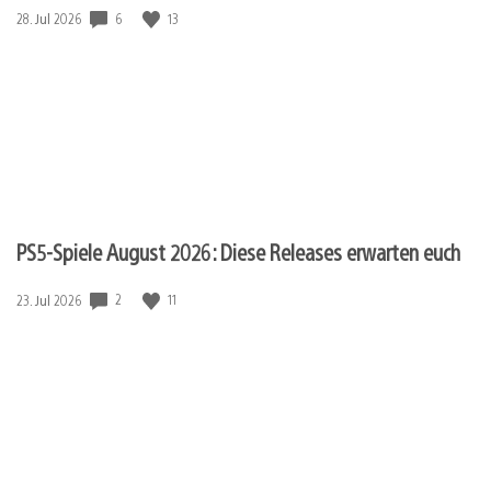
Veröffentlichungsdatum:
6
13
28. Jul 2026
PS5-Spiele August 2026: Diese Releases erwarten euch
Veröffentlichungsdatum:
2
11
23. Jul 2026