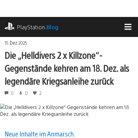
Zum
Inhalt
springen
playstation.com
PlayStation
.Blog
MEN
15. Dez 2025
Die „Helldivers 2 x Killzone“-
Gegenstände kehren am 18. Dez. als
legendäre Kriegsanleihe zurück
0
0
2
Neue Inhalte im Anmarsch.