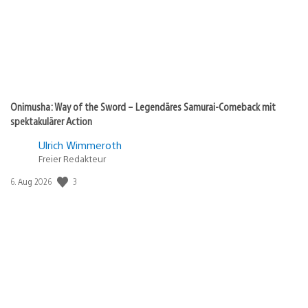
Onimusha: Way of the Sword – Legendäres Samurai-Comeback mit
spektakulärer Action
Ulrich Wimmeroth
Freier Redakteur
Veröffentlichungsdatum:
3
6. Aug 2026