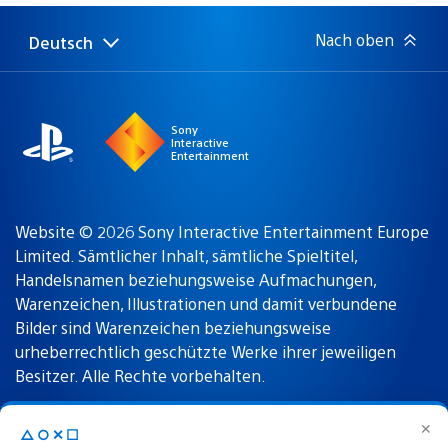
Nach oben
Deutsch
Select
Aktuelle
a
Region:
region
Sony
Interactive
Entertainment
Website © 2026 Sony Interactive Entertainment Europe
Limited. Sämtlicher Inhalt, sämtliche Spieltitel,
Handelsnamen beziehungsweise Aufmachungen,
Warenzeichen, Illustrationen und damit verbundene
Bilder sind Warenzeichen beziehungsweise
urheberrechtlich geschützte Werke ihrer jeweiligen
Besitzer. Alle Rechte vorbehalten.
✕
△○✕☐