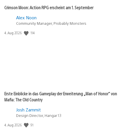
Crimson Moon: Action RPG erscheint am 1. September
Alex Noon
Community Manager, Probably Monsters
Veröffentlichungsdatum:
114
4. Aug 2026
Erste Einblicke in das Gameplay der Erweiterung „Man of Honor“ von
Mafia: The Old Country
Josh Zammit
Design Director, Hangar 13
Veröffentlichungsdatum:
91
4. Aug 2026