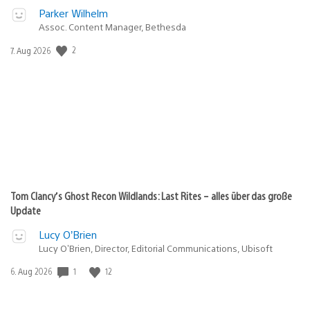
Parker Wilhelm
Assoc. Content Manager, Bethesda
Veröffentlichungsdatum:
2
7. Aug 2026
Tom Clancy’s Ghost Recon Wildlands: Last Rites – alles über das große
Update
Lucy O’Brien
Lucy O’Brien, Director, Editorial Communications, Ubisoft
Veröffentlichungsdatum:
1
12
6. Aug 2026