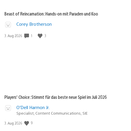
Beast of Reincarnation: Hands-on mit Paraden und Koo
Corey Brotherson
Veröffentlichungsdatum:
1
3
3. Aug 2026
Players’ Choice: Stimmt für das beste neue Spiel im Juli 2026
O’Dell Harmon Jr.
Specialist, Content Communications, SIE
Veröffentlichungsdatum:
9
3. Aug 2026