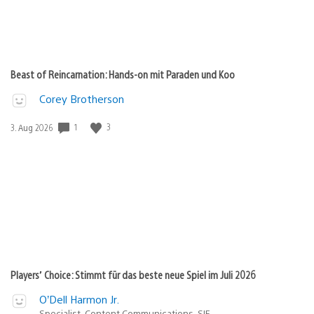
Beast of Reincarnation: Hands-on mit Paraden und Koo
Corey Brotherson
Veröffentlichungsdatum:
1
3
3. Aug 2026
Players’ Choice: Stimmt für das beste neue Spiel im Juli 2026
O’Dell Harmon Jr.
Specialist, Content Communications, SIE