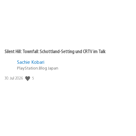
Silent Hill: Townfall: Schottland-Setting und CRTV im Talk
Sachie Kobari
PlayStation.Blog Japan
Veröffentlichungsdatum:
5
30. Jul 2026