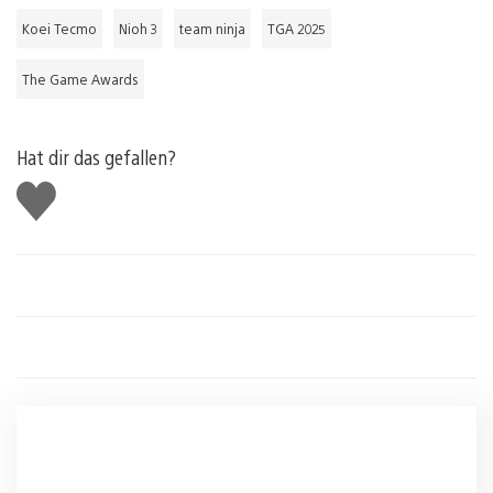
Koei Tecmo
Nioh 3
team ninja
TGA 2025
The Game Awards
Hat dir das gefallen?
Gefällt
mir