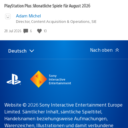
PlayStation Plus: Monatliche Spiele für August 2026
Adam Michel
Director, Content Acquisition & Operations, SIE
Veröffentlichungsdatum:
6
10
28. Jul 2026
Nach oben
Deutsch
Select
Aktuelle
a
Region:
region
Sony
Interactive
Entertainment
Website © 2026 Sony Interactive Entertainment Europe
Limited. Sämtlicher Inhalt, sämtliche Spieltitel,
Handelsnamen beziehungsweise Aufmachungen,
Warenzeichen, Illustrationen und damit verbundene