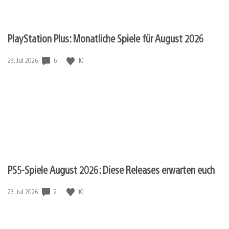
PlayStation Plus: Monatliche Spiele für August 2026
Veröffentlichungsdatum:
6
10
28. Jul 2026
PS5-Spiele August 2026: Diese Releases erwarten euch
Veröffentlichungsdatum:
2
10
23. Jul 2026