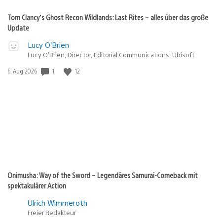
Tom Clancy’s Ghost Recon Wildlands: Last Rites – alles über das große
Update
Lucy O’Brien
Lucy O’Brien, Director, Editorial Communications, Ubisoft
Veröffentlichungsdatum:
1
12
6. Aug 2026
Onimusha: Way of the Sword – Legendäres Samurai-Comeback mit
spektakulärer Action
Ulrich Wimmeroth
Freier Redakteur