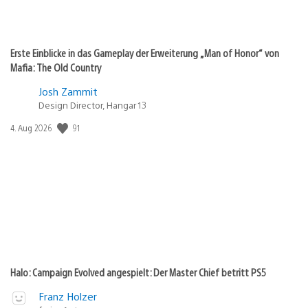
Erste Einblicke in das Gameplay der Erweiterung „Man of Honor“ von
Mafia: The Old Country
Josh Zammit
Design Director, Hangar 13
Veröffentlichungsdatum:
91
4. Aug 2026
Halo: Campaign Evolved angespielt: Der Master Chief betritt PS5
Franz Holzer