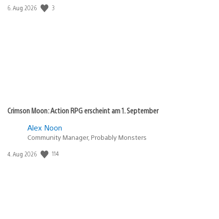
Veröffentlichungsdatum:
3
6. Aug 2026
Crimson Moon: Action RPG erscheint am 1. September
Alex Noon
Community Manager, Probably Monsters
Veröffentlichungsdatum:
114
4. Aug 2026