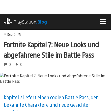
Zum
Inhalt
springen
playstation.com
PlayStation
.Blog
MEN
9. Dez 2025
Fortnite Kapitel 7: Neue Looks und
abgefahrene Stile im Battle Pass
0
0
Kapitel 7 liefert einen coolen Battle Pass, der
bekannte Charaktere und neue Gesichter