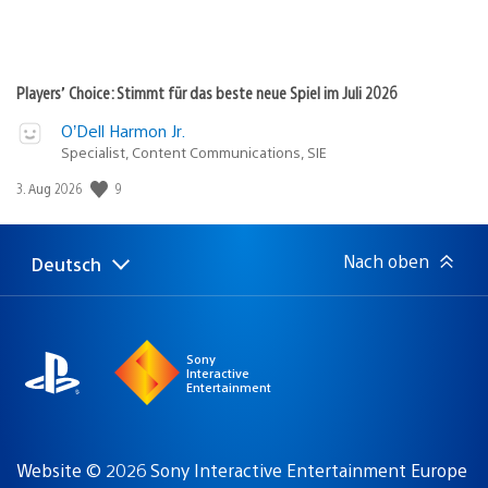
Players’ Choice: Stimmt für das beste neue Spiel im Juli 2026
O’Dell Harmon Jr.
Specialist, Content Communications, SIE
Veröffentlichungsdatum:
9
3. Aug 2026
Nach oben
Deutsch
Select
Aktuelle
a
Region:
region
Sony
Interactive
Entertainment
Website © 2026 Sony Interactive Entertainment Europe