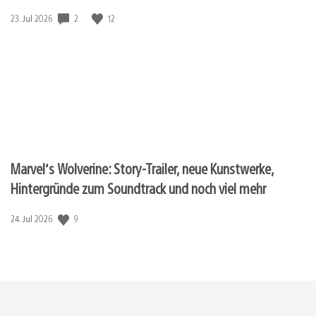
Veröffentlichungsdatum:
2
12
23. Jul 2026
Marvel‘s Wolverine: Story-Trailer, neue Kunstwerke,
Hintergründe zum Soundtrack und noch viel mehr
Veröffentlichungsdatum:
9
24. Jul 2026