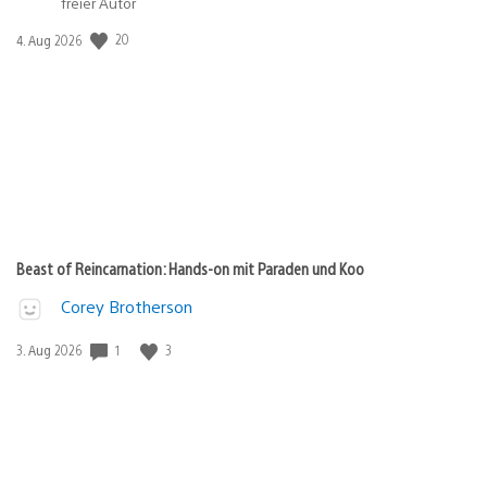
freier Autor
Veröffentlichungsdatum:
20
4. Aug 2026
Beast of Reincarnation: Hands-on mit Paraden und Koo
Corey Brotherson
Veröffentlichungsdatum:
1
3
3. Aug 2026