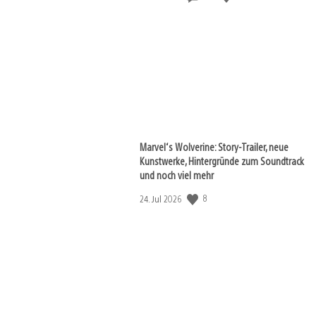
Marvel‘s Wolverine: Story-Trailer, neue
Kunstwerke, Hintergründe zum Soundtrack
und noch viel mehr
Veröffentlichungsdatum:
8
24. Jul 2026