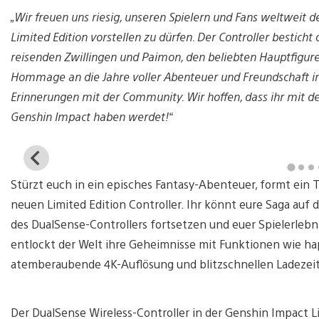
„Wir freuen uns riesig, unseren Spielern und Fans weltweit 
Limited Edition vorstellen zu dürfen. Der Controller bestic
reisenden Zwillingen und Paimon, den beliebten Hauptfiguren 
Hommage an die Jahre voller Abenteuer und Freundschaft in
Erinnerungen mit der Community. Wir hoffen, dass ihr mit de
Genshin Impact haben werdet!“
View
and
Stürzt euch in ein episches Fantasy-Abenteuer, formt ein
download
image
neuen Limited Edition Controller. Ihr könnt eure Saga auf
des DualSense-Controllers fortsetzen und euer Spielerlebn
entlockt der Welt ihre Geheimnisse mit Funktionen wie ha
atemberaubende 4K-Auflösung und blitzschnellen Ladezei
Der DualSense Wireless-Controller in der Genshin Impact L