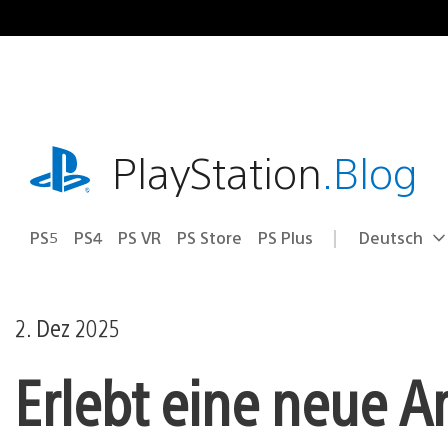
Zum
Inhalt
springen
playstation.com
PlayStation
.Blog
PS5
PS4
PS VR
PS Store
PS Plus
Deutsch
Select
Aktuelle
a
Region:
region
2. Dez 2025
Erlebt eine neue A