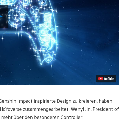
Video
abspielen
enshin Impact inspirierte Design zu kreieren, haben
 HoYoverse zusammengearbeitet. Wenyi Jin, President of
s mehr über den besonderen Controller: