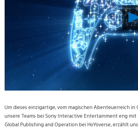
Um dieses einzigartige, vom magischen Abenteuerreich in G
unsere Teams bei Sony Interactive Entertainment eng mit
Global Publishing and Operation bei HoYoverse, erzählt un