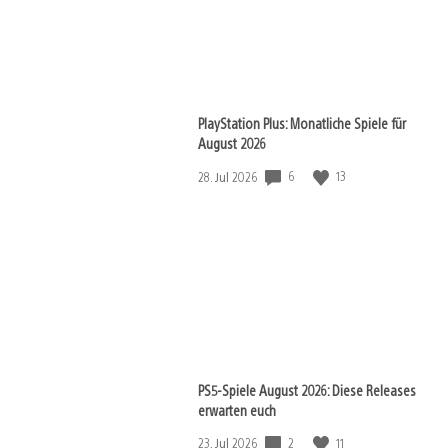
PlayStation Plus: Monatliche Spiele für
August 2026
Veröffentlichungsdatum:
6
13
28. Jul 2026
PS5-Spiele August 2026: Diese Releases
erwarten euch
Veröffentlichungsdatum:
2
11
23. Jul 2026