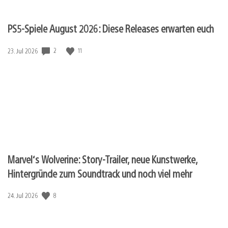
PS5-Spiele August 2026: Diese Releases erwarten euch
Veröffentlichungsdatum:
2
11
23. Jul 2026
Marvel‘s Wolverine: Story-Trailer, neue Kunstwerke,
Hintergründe zum Soundtrack und noch viel mehr
Veröffentlichungsdatum:
8
24. Jul 2026