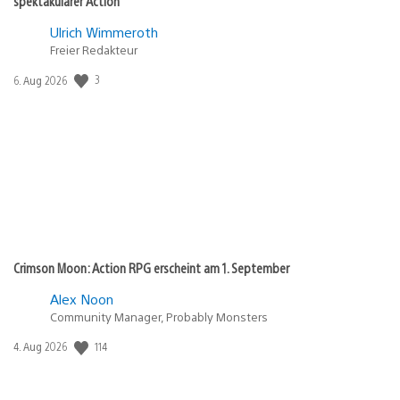
spektakulärer Action
Ulrich Wimmeroth
Freier Redakteur
Veröffentlichungsdatum:
3
6. Aug 2026
Crimson Moon: Action RPG erscheint am 1. September
Alex Noon
Community Manager, Probably Monsters
Veröffentlichungsdatum:
114
4. Aug 2026