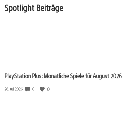
Spotlight Beiträge
PlayStation Plus: Monatliche Spiele für August 2026
Veröffentlichungsdatum:
6
13
28. Jul 2026