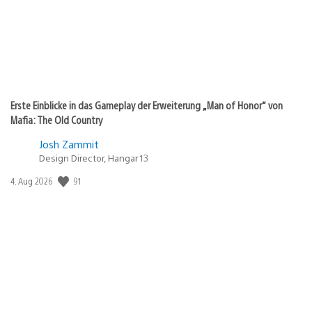
Erste Einblicke in das Gameplay der Erweiterung „Man of Honor“ von
Mafia: The Old Country
Josh Zammit
Design Director, Hangar 13
Veröffentlichungsdatum:
91
4. Aug 2026