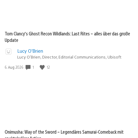
Tom Clancy’s Ghost Recon Wildlands: Last Rites – alles über das große
Update
Lucy O’Brien
Lucy O’Brien, Director, Editorial Communications, Ubisoft
Veröffentlichungsdatum:
1
12
6. Aug 2026
Onimusha: Way of the Sword – Legendäres Samurai-Comeback mit