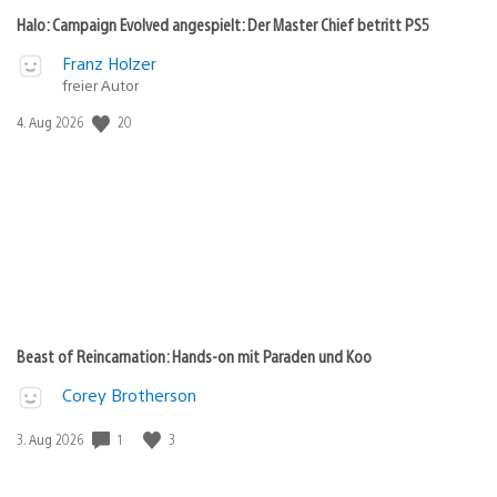
Halo: Campaign Evolved angespielt: Der Master Chief betritt PS5
Franz Holzer
freier Autor
Veröffentlichungsdatum:
20
4. Aug 2026
Beast of Reincarnation: Hands-on mit Paraden und Koo
Corey Brotherson
Veröffentlichungsdatum:
1
3
3. Aug 2026