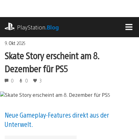
Zum
Inhalt
springen
playstation.com
PlayStation
.Blog
MEN
9. Okt 2025
Skate Story erscheint am 8.
Dezember für PS5
0
0
3
Neue Gameplay-Features direkt aus der
Unterwelt.