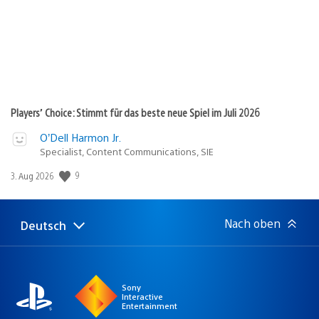
Players’ Choice: Stimmt für das beste neue Spiel im Juli 2026
O’Dell Harmon Jr.
Specialist, Content Communications, SIE
Veröffentlichungsdatum:
9
3. Aug 2026
Nach oben
Deutsch
Select
Aktuelle
a
Region:
region
Sony
Interactive
Entertainment