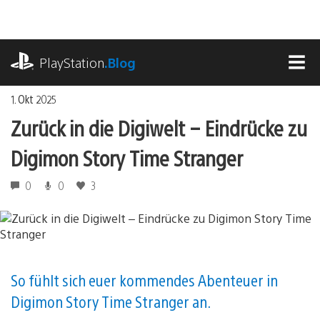
Zum
Inhalt
springen
playstation.com
PlayStation
.Blog
MEN
1. Okt 2025
Zurück in die Digiwelt – Eindrücke zu
Digimon Story Time Stranger
0
0
3
So fühlt sich euer kommendes Abenteuer in
Digimon Story Time Stranger an.