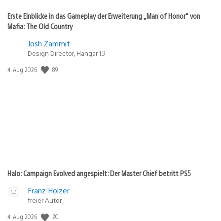
Erste Einblicke in das Gameplay der Erweiterung „Man of Honor“ von
Mafia: The Old Country
Josh Zammit
Design Director, Hangar 13
Veröffentlichungsdatum:
89
4. Aug 2026
Halo: Campaign Evolved angespielt: Der Master Chief betritt PS5
Franz Holzer
freier Autor
Veröffentlichungsdatum:
20
4. Aug 2026