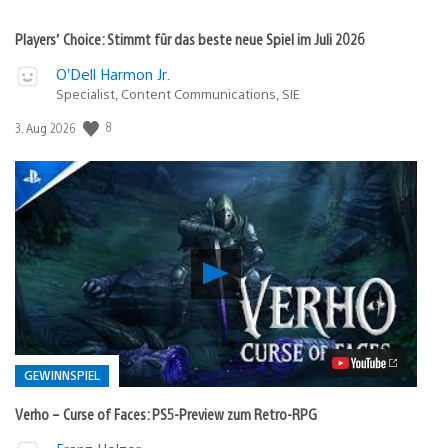
Players’ Choice: Stimmt für das beste neue Spiel im Juli 2026
O’Dell Harmon Jr.
Specialist, Content Communications, SIE
Veröffentlichungsdatum:
8
3. Aug 2026
Verho
–
Curse
of
Faces:
PS5-
Preview
GEWINNSPIEL
zum
Retro-
Verho – Curse of Faces: PS5-Preview zum Retro-RPG
RPG
Video