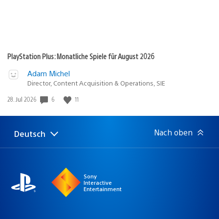
PlayStation Plus: Monatliche Spiele für August 2026
Adam Michel
Director, Content Acquisition & Operations, SIE
Veröffentlichungsdatum:
6
11
28. Jul 2026
Nach oben
Deutsch
Select
Aktuelle
a
Region:
region
Sony
Interactive
Entertainment