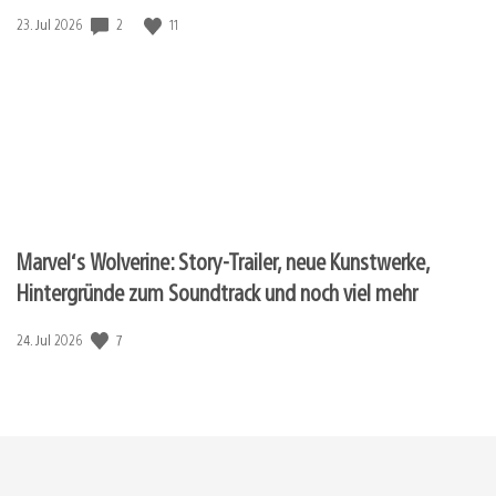
Veröffentlichungsdatum:
2
11
23. Jul 2026
Marvel‘s Wolverine: Story-Trailer, neue Kunstwerke,
Hintergründe zum Soundtrack und noch viel mehr
Veröffentlichungsdatum:
7
24. Jul 2026