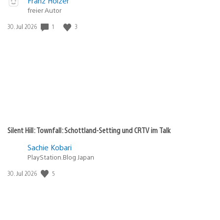
Veröffentlicht
Franz Holzer
abspielen
in:
freier Autor
Gewinnspiel
Veröffentlichungsdatum:
1
3
30. Jul 2026
Silent Hill: Townfall: Schottland-Setting und CRTV im Talk
Sachie Kobari
PlayStation.Blog Japan
Veröffentlichungsdatum:
5
30. Jul 2026