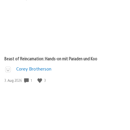
Beast of Reincarnation: Hands-on mit Paraden und Koo
Corey Brotherson
Veröffentlichungsdatum:
1
3
3. Aug 2026