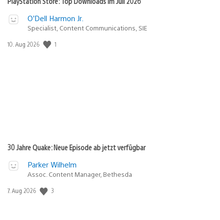
PlayStation Store: Top Downloads im Juli 2026
O’Dell Harmon Jr.
Specialist, Content Communications, SIE
Veröffentlichungsdatum:
1
10. Aug 2026
30 Jahre Quake: Neue Episode ab jetzt verfügbar
Parker Wilhelm
Assoc. Content Manager, Bethesda
Veröffentlichungsdatum:
3
7. Aug 2026