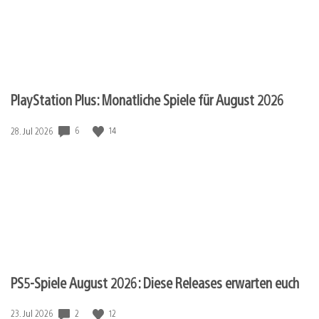
PlayStation Plus: Monatliche Spiele für August 2026
Veröffentlichungsdatum:
6
14
28. Jul 2026
PS5-Spiele August 2026: Diese Releases erwarten euch
Veröffentlichungsdatum:
2
12
23. Jul 2026