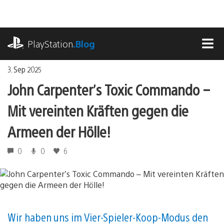
Zum
Inhalt
springen
playstation.com
PlayStation
.Blog
MEN
3. Sep 2025
John Carpenter’s Toxic Commando –
Mit vereinten Kräften gegen die
Armeen der Hölle!
0
0
6
Wir haben uns im Vier-Spieler-Koop-Modus den