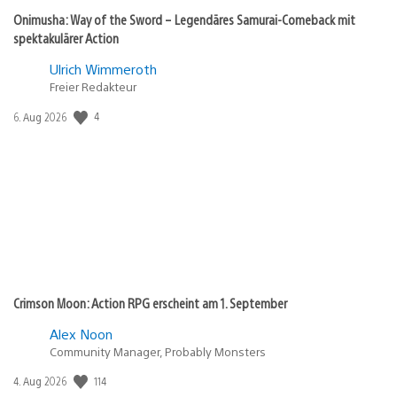
Onimusha: Way of the Sword – Legendäres Samurai-Comeback mit
spektakulärer Action
Ulrich Wimmeroth
Freier Redakteur
Veröffentlichungsdatum:
4
6. Aug 2026
Crimson Moon: Action RPG erscheint am 1. September
Alex Noon
Community Manager, Probably Monsters
Veröffentlichungsdatum:
114
4. Aug 2026