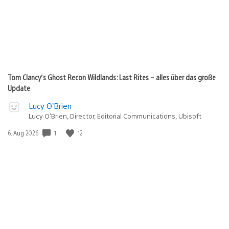
Tom Clancy’s Ghost Recon Wildlands: Last Rites – alles über das große
Update
Lucy O’Brien
Lucy O’Brien, Director, Editorial Communications, Ubisoft
Veröffentlichungsdatum:
1
12
6. Aug 2026