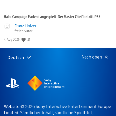
Halo: Campaign Evolved angespielt: Der Master Chief betritt PS5
Franz Holzer
freier Autor
Veröffentlichungsdatum:
21
4. Aug 2026
Nach oben
Deutsch
Select
Aktuelle
a
Region:
region
Sony
Interactive
Entertainment
Website © 2026 Sony Interactive Entertainment Europe
Limited. Sämtlicher Inhalt, sämtliche Spieltitel,