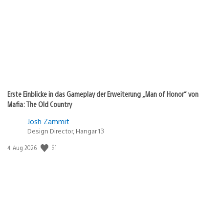
Erste Einblicke in das Gameplay der Erweiterung „Man of Honor“ von
Mafia: The Old Country
Josh Zammit
Design Director, Hangar 13
Veröffentlichungsdatum:
91
4. Aug 2026