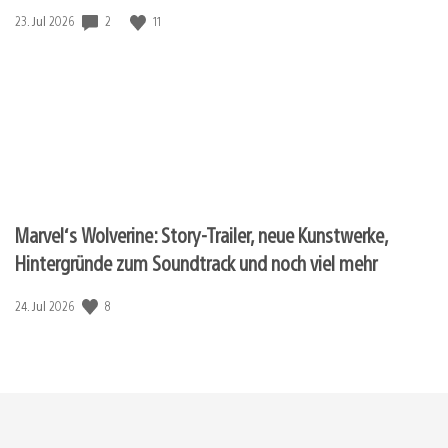
Veröffentlichungsdatum:
2
11
23. Jul 2026
Marvel‘s Wolverine: Story-Trailer, neue Kunstwerke,
Hintergründe zum Soundtrack und noch viel mehr
Veröffentlichungsdatum:
8
24. Jul 2026