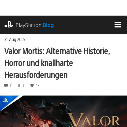
Zum
Inhalt
springen
playstation.com
PlayStation
.Blog
MEN
31. Aug 2025
Valor Mortis: Alternative Historie,
Horror und knallharte
Herausforderungen
0
0
13