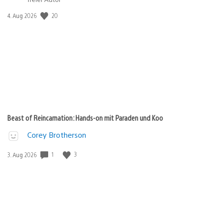
Veröffentlichungsdatum:
20
4. Aug 2026
Beast of Reincarnation: Hands-on mit Paraden und Koo
Corey Brotherson
Veröffentlichungsdatum:
1
3
3. Aug 2026