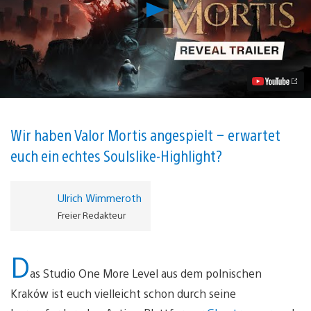
Valor
Mortis:
Alternative
Historie,
Horror
und
knallharte
Herausforderungen
Video
abspielen
Wir haben Valor Mortis angespielt – erwartet
euch ein echtes Soulslike-Highlight?
Ulrich Wimmeroth
Freier Redakteur
D
as Studio One More Level aus dem polnischen
Kraków ist euch vielleicht schon durch seine