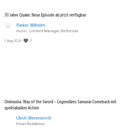
30 Jahre Quake: Neue Episode ab jetzt verfügbar
Parker Wilhelm
Assoc. Content Manager, Bethesda
Veröffentlichungsdatum:
2
7. Aug 2026
Onimusha: Way of the Sword – Legendäres Samurai-Comeback mit
spektakulärer Action
Ulrich Wimmeroth
Freier Redakteur