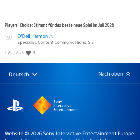
Players’ Choice: Stimmt für das beste neue Spiel im Juli 2026
O’Dell Harmon Jr.
Specialist, Content Communications, SIE
Veröffentlichungsdatum:
9
3. Aug 2026
Nach oben
Deutsch
Select
Aktuelle
a
Region:
region
Sony
Interactive
Entertainment
Website © 2026 Sony Interactive Entertainment Europe