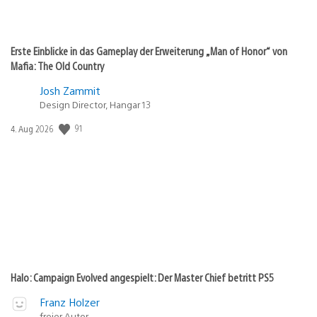
Erste Einblicke in das Gameplay der Erweiterung „Man of Honor“ von
Mafia: The Old Country
Josh Zammit
Design Director, Hangar 13
Veröffentlichungsdatum:
91
4. Aug 2026
Halo: Campaign Evolved angespielt: Der Master Chief betritt PS5
Franz Holzer
freier Autor