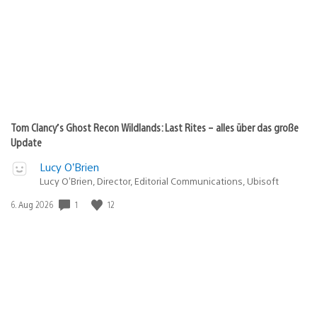
Tom Clancy’s Ghost Recon Wildlands: Last Rites – alles über das große
Update
Lucy O’Brien
Lucy O’Brien, Director, Editorial Communications, Ubisoft
Veröffentlichungsdatum:
1
12
6. Aug 2026