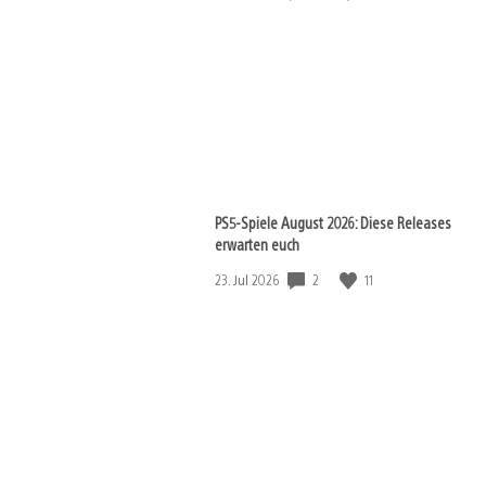
PS5-Spiele August 2026: Diese Releases
erwarten euch
Veröffentlichungsdatum:
2
11
23. Jul 2026