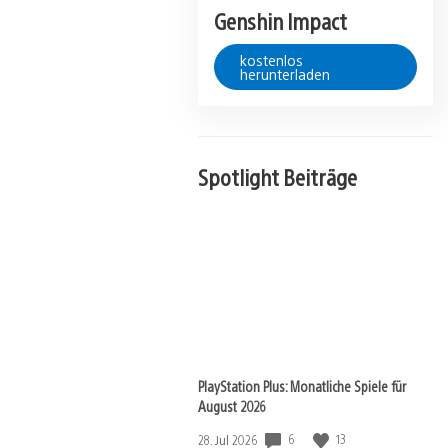
Genshin Impact
kostenlos
herunterladen
Spotlight Beiträge
PlayStation Plus: Monatliche Spiele für
August 2026
Veröffentlichungsdatum:
6
13
28. Jul 2026