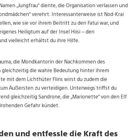
Namen „Jungfrau“ diente, die Organisation verlassen und
„Mondmädchen“ verehrt. Interessanterweise ist Nod-Krai
en, wie sie vor ihrem Beitritt zu den Fatui war, und
eigenes Heiligtum auf der Insel Hiisi – den
d vielleicht erhältst du ihre Hilfe.
Lauma, die Mondkantorin der Nachkommen des
 gleichzeitig die wahre Bedeutung hinter ihrem
te mit dem Lichthüter Flins wirst du zudem die
zum Äußersten zu verteidigen. Unterwegs triffst du
nd gleichzeitig Sandrone, die „Marionette“ von den Elf
er drohenden Gefahr kündet.
en und entfessle die Kraft des