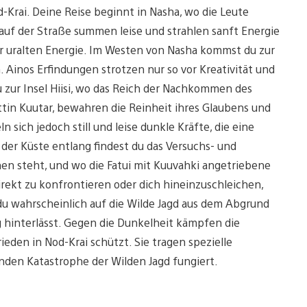
od-Krai. Deine Reise beginnt in Nasha, wo die Leute
auf der Straße summen leise und strahlen sanft Energie
er uralten Energie. Im Westen von Nasha kommst du zur
 Ainos Erfindungen strotzen nur so vor Kreativität und
u zur Insel Hiisi, wo das Reich der Nachkommen des
tin Kuutar, bewahren die Reinheit ihres Glaubens und
ich jedoch still und leise dunkle Kräfte, die eine
der Küste entlang findest du das Versuchs- und
nen steht, und wo die Fatui mit Kuuvahki angetriebene
irekt zu konfrontieren oder dich hineinzuschleichen,
du wahrscheinlich auf die Wilde Jagd aus dem Abgrund
g hinterlässt. Gegen die Dunkelheit kämpfen die
rieden in Nod-Krai schützt. Sie tragen spezielle
nden Katastrophe der Wilden Jagd fungiert.