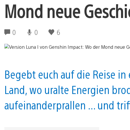
Mond neue Geschich
0
0
6
Begebt euch auf die Reise i
Land, wo uralte Energien bro
aufeinanderprallen ... und tri