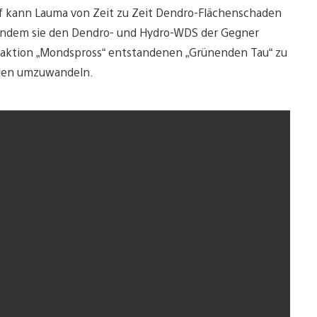
mpf kann Lauma von Zeit zu Zeit Dendro-Flächenschaden
, indem sie den Dendro- und Hydro-WDS der Gegner
 Reaktion „Mondspross“ entstandenen „Grünenden Tau“ zu
aden umzuwandeln.