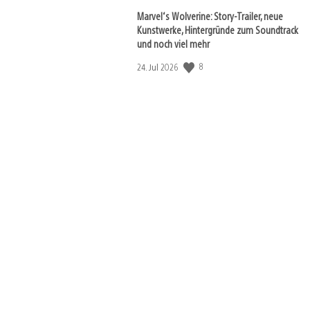
Marvel‘s Wolverine: Story-Trailer, neue
Kunstwerke, Hintergründe zum Soundtrack
und noch viel mehr
Veröffentlichungsdatum:
8
24. Jul 2026