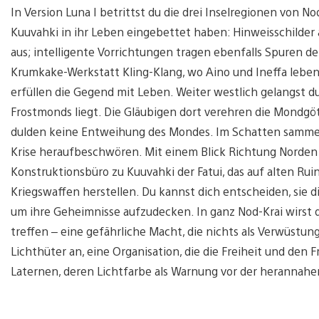
In Version Luna I betrittst du die drei Inselregionen von N
Kuuvahki in ihr Leben eingebettet haben: Hinweisschilder 
aus; intelligente Vorrichtungen tragen ebenfalls Spuren d
Krumkake-Werkstatt Kling-Klang, wo Aino und Ineffa leben.
erfüllen die Gegend mit Leben. Weiter westlich gelangst d
Frostmonds liegt. Die Gläubigen dort verehren die Mondgöt
dulden keine Entweihung des Mondes. Im Schatten sammeln s
Krise heraufbeschwören. Mit einem Blick Richtung Norden 
Konstruktionsbüro zu Kuuvahki der Fatui, das auf alten Rui
Kriegswaffen herstellen. Du kannst dich entscheiden, sie d
um ihre Geheimnisse aufzudecken. In ganz Nod-Krai wirst 
treffen – eine gefährliche Macht, die nichts als Verwüstun
Lichthüter an, eine Organisation, die die Freiheit und den F
Laternen, deren Lichtfarbe als Warnung vor der herannahe