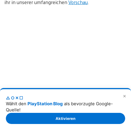
ihr in unserer umfangreichen
Vorschau
.
✕
Silent Hill f
△○✕☐
Wählt den
PlayStation Blog
als bevorzugte Google-
Quelle!
79,99 Euro
Aktivieren
Zur Wunschliste hinzufügen