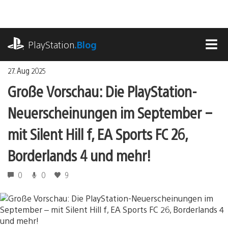
Zum
Inhalt
springen
playstation.com
PlayStation
.Blog
MEN
27. Aug 2025
Große Vorschau: Die PlayStation-
Neuerscheinungen im September –
mit Silent Hill f, EA Sports FC 26,
Borderlands 4 und mehr!
0
0
9