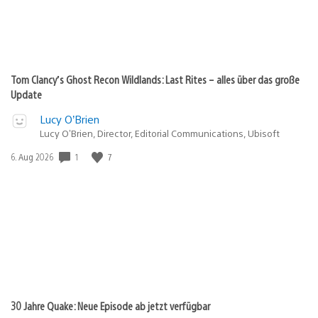
Tom Clancy’s Ghost Recon Wildlands: Last Rites – alles über das große
Update
Lucy O’Brien
Lucy O’Brien, Director, Editorial Communications, Ubisoft
Veröffentlichungsdatum:
1
7
6. Aug 2026
30 Jahre Quake: Neue Episode ab jetzt verfügbar