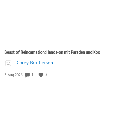
Beast of Reincarnation: Hands-on mit Paraden und Koo
Corey Brotherson
Veröffentlichungsdatum:
1
3
3. Aug 2026