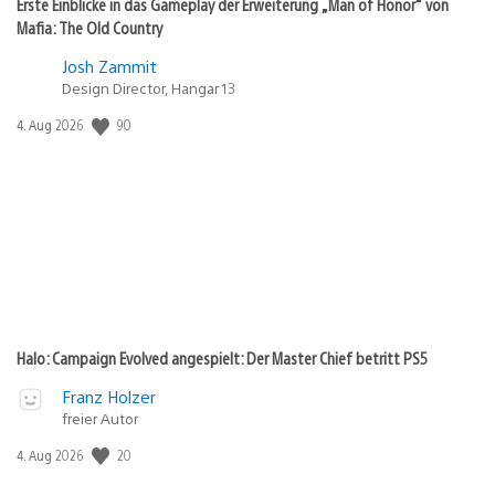
Erste Einblicke in das Gameplay der Erweiterung „Man of Honor“ von
Mafia: The Old Country
Josh Zammit
Design Director, Hangar 13
Veröffentlichungsdatum:
90
4. Aug 2026
Halo: Campaign Evolved angespielt: Der Master Chief betritt PS5
Franz Holzer
freier Autor
Veröffentlichungsdatum:
20
4. Aug 2026