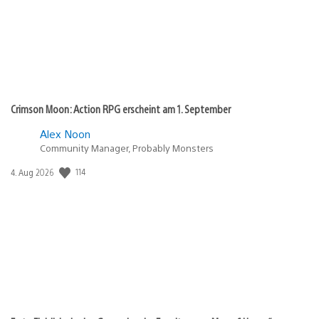
Crimson Moon: Action RPG erscheint am 1. September
Alex Noon
Community Manager, Probably Monsters
Veröffentlichungsdatum:
114
4. Aug 2026