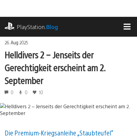
Zum
Inhalt
springen
playstation.com
PlayStation
.Blog
MEN
26. Aug 2025
Helldivers 2 – Jenseits der
Gerechtigkeit erscheint am 2.
September
0
0
10
Die Premium-Kriegsanleihe „Staubteufel“