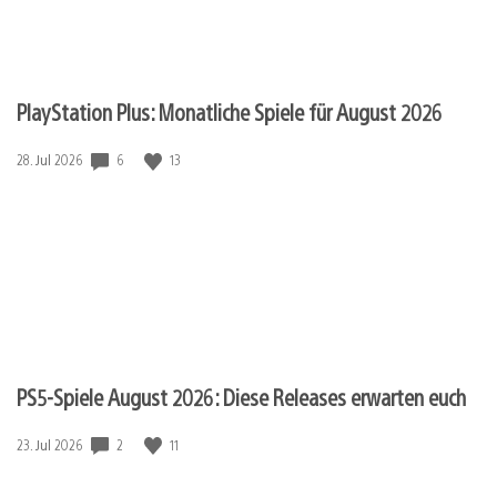
PlayStation Plus: Monatliche Spiele für August 2026
Veröffentlichungsdatum:
6
13
28. Jul 2026
PS5-Spiele August 2026: Diese Releases erwarten euch
Veröffentlichungsdatum:
2
11
23. Jul 2026