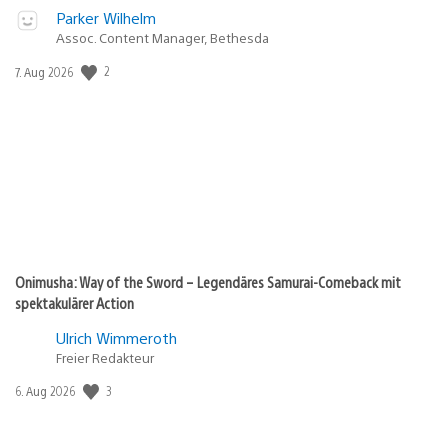
Parker Wilhelm
Assoc. Content Manager, Bethesda
Veröffentlichungsdatum:
2
7. Aug 2026
Onimusha: Way of the Sword – Legendäres Samurai-Comeback mit
spektakulärer Action
Ulrich Wimmeroth
Freier Redakteur
Veröffentlichungsdatum:
3
6. Aug 2026