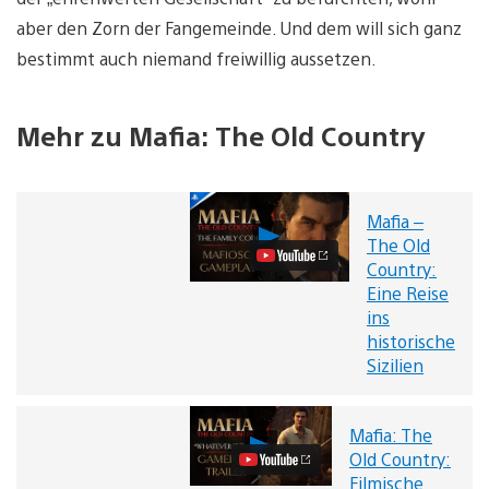
aber den Zorn der Fangemeinde. Und dem will sich ganz
bestimmt auch niemand freiwillig aussetzen.
Mehr zu Mafia: The Old Country
Mafia –
Mafia
The Old
–
Country:
The
Old
Eine Reise
Country:
ins
Eine
historische
Reise
Sizilien
ins
historische
Sizilien
Video
Mafia: The
Mafia:
abspielen
Old Country:
The
Old
Filmische