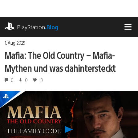
Zum
Inhalt
springen
playstation.com
PlayStation
.Blog
MEN
1. Aug 2025
Mafia: The Old Country – Mafia-
Mythen und was dahintersteckt
0
0
13
Mafia:
The