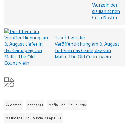
Country:
Wurzeln der
Filmische
sizilianischen
Wurzeln
Cosa Nostra
der
sizilianischen
Cosa
Nostra
Taucht vor der
Video
Veröffentlichung am 8. August
abspielen
tiefer in das Gameplay von
Mafia: The Old Country ein
2k games
hangar 13
Mafia: The Old Country
Mafia: The Old Country Deep Dive