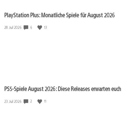
PlayStation Plus: Monatliche Spiele für August 2026
Veröffentlichungsdatum:
6
13
28. Jul 2026
PS5-Spiele August 2026: Diese Releases erwarten euch
Veröffentlichungsdatum:
2
11
23. Jul 2026