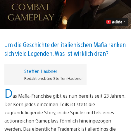
Old
Country
–
Mafia-
Mythen
und
was
dahintersteckt
Video
Um die Geschichte der italienischen Mafia ranken
abspielen
sich viele Legenden. Was ist wirklich dran?
Steffen Haubner
Redaktionsbüro Steffen Haubner
D
as Mafia-Franchise gibt es nun bereits seit 23 Jahren.
Der Kern jedes einzelnen Teils ist stets die
zugrundeliegende Story, in die Spieler mittels eines
actionreichen Gameplays förmlich hineingezogen
werden. Das eigentliche Trademark ist allerdings die