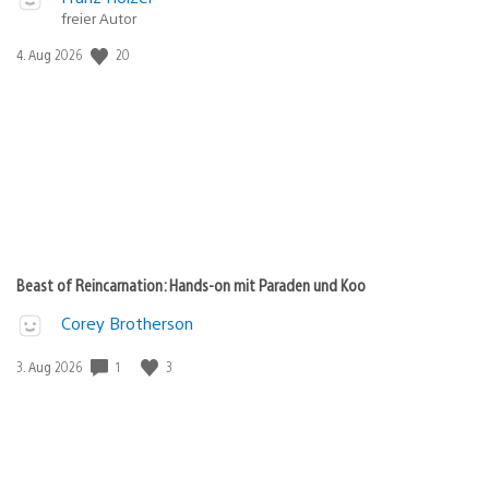
freier Autor
Veröffentlichungsdatum:
20
4. Aug 2026
Beast of Reincarnation: Hands-on mit Paraden und Koo
Corey Brotherson
Veröffentlichungsdatum:
1
3
3. Aug 2026