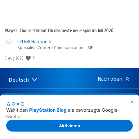
Players’ Choice: Stimmt für das beste neue Spiel im Juli 2026
O’Dell Harmon Jr.
Specialist, Content Communications, SIE
Veröffentlichungsdatum:
8
3. Aug 2026
Nach oben
Deutsch
Select
Aktuelle
a
Region:
region
✕
△○✕☐
Sony
Wählt den
PlayStation Blog
als bevorzugte Google-
Interactive
Entertainment
Quelle!
Aktivieren
Website © 2026 Sony Interactive Entertainment Europe