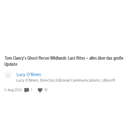
Tom Clancy’s Ghost Recon Wildlands: Last Rites – alles über das große
Update
Lucy O’Brien
Lucy O’Brien, Director, Editorial Communications, Ubisoft
Veröffentlichungsdatum:
1
10
6. Aug 2026