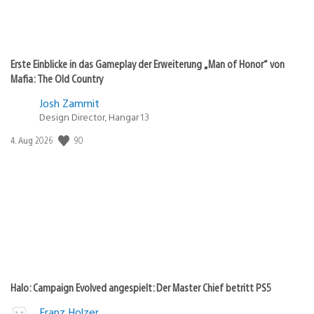
Erste Einblicke in das Gameplay der Erweiterung „Man of Honor“ von
Mafia: The Old Country
Josh Zammit
Design Director, Hangar 13
Veröffentlichungsdatum:
90
4. Aug 2026
Halo: Campaign Evolved angespielt: Der Master Chief betritt PS5
Franz Holzer