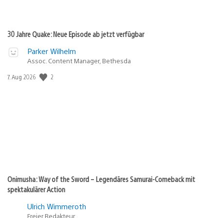
30 Jahre Quake: Neue Episode ab jetzt verfügbar
Parker Wilhelm
Assoc. Content Manager, Bethesda
Veröffentlichungsdatum:
2
7. Aug 2026
Onimusha: Way of the Sword – Legendäres Samurai-Comeback mit
spektakulärer Action
Ulrich Wimmeroth
Freier Redakteur