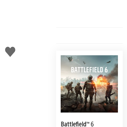
Gefällt
mir
Battlefield™ 6