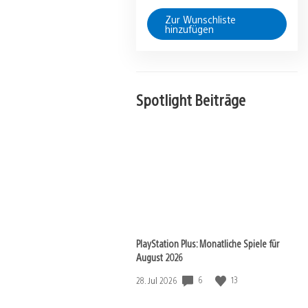
Zur Wunschliste
hinzufügen
Spotlight Beiträge
PlayStation Plus: Monatliche Spiele für
August 2026
Veröffentlichungsdatum:
6
13
28. Jul 2026