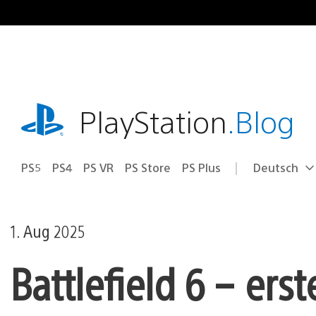
Zum
Inhalt
springen
playstation.com
PlayStation
.Blog
PS5
PS4
PS VR
PS Store
PS Plus
Deutsch
Select
Aktuelle
a
Region:
region
1. Aug 2025
Battlefield 6 – ers