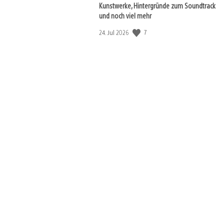
Kunstwerke, Hintergründe zum Soundtrack
und noch viel mehr
Veröffentlichungsdatum:
7
24. Jul 2026