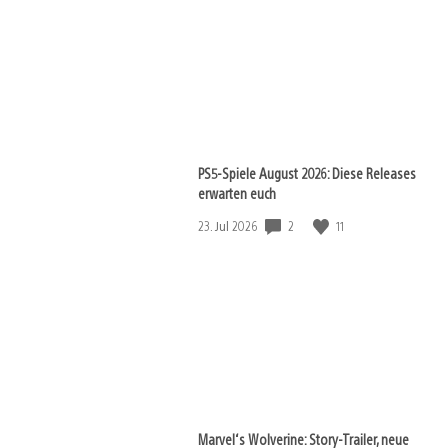
PS5-Spiele August 2026: Diese Releases
erwarten euch
Veröffentlichungsdatum:
2
11
23. Jul 2026
Marvel‘s Wolverine: Story-Trailer, neue