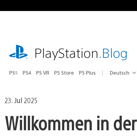
Zum
Inhalt
springen
playstation.com
PlayStation
.Blog
PS5
PS4
PS VR
PS Store
PS Plus
Deutsch
Select
Aktuelle
a
Region:
region
23. Jul 2025
Willkommen in der 