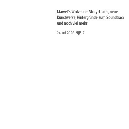
Marvel‘s Wolverine: Story-Trailer, neue
Kunstwerke, Hintergründe zum Soundtrack
und noch viel mehr
Veröffentlichungsdatum:
7
24. Jul 2026