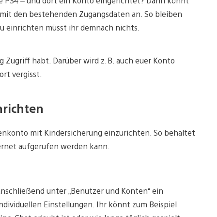
ne PS4 – und dort ein Konto eingerichtet? Dann könnt
 mit den bestehenden Zugangsdaten an. So bleiben
eu einrichten müsst ihr demnach nichts.
g Zugriff habt. Darüber wird z. B. auch euer Konto
ort vergisst.
nrichten
ienkonto mit Kindersicherung einzurichten. So behaltet
nternet aufgerufen werden kann.
anschließend unter „Benutzer und Konten“ ein
dividuellen Einstellungen. Ihr könnt zum Beispiel