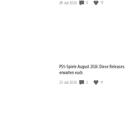
Veröffentlichungsdatum:
6
13
28. Jul 2026
PS5-Spiele August 2026: Diese Releases
erwarten euch
Veröffentlichungsdatum:
2
11
23. Jul 2026