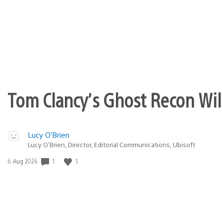
Tom Clancy’s Ghost Recon Wil
Lucy O’Brien
Lucy O’Brien, Director, Editorial Communications, Ubisoft
Veröffentlichungsdatum:
1
5
6. Aug 2026