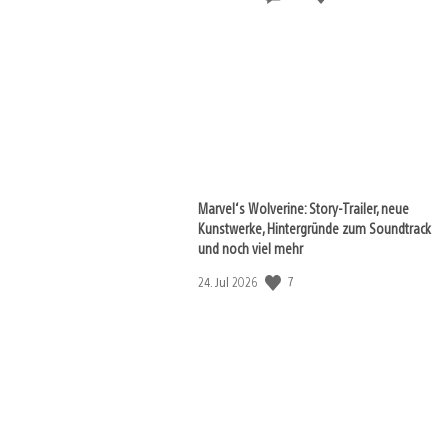
Marvel‘s Wolverine: Story-Trailer, neue
Kunstwerke, Hintergründe zum Soundtrack
und noch viel mehr
Veröffentlichungsdatum:
7
24. Jul 2026