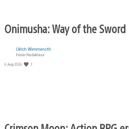
Onimusha: Way of the Sword 
Ulrich Wimmeroth
Freier Redakteur
Veröffentlichungsdatum:
3
6. Aug 2026
Crimson Moon: Action RPG er