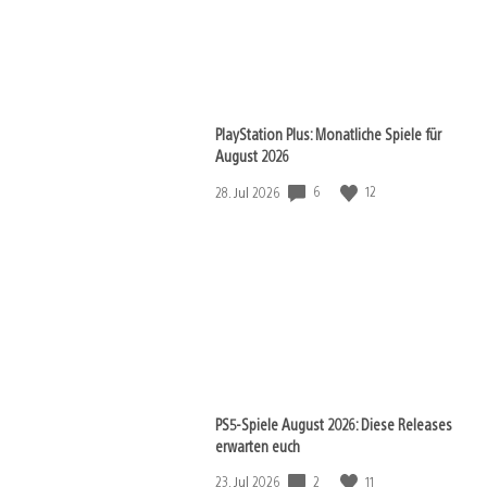
PlayStation Plus: Monatliche Spiele für
August 2026
Veröffentlichungsdatum:
6
12
28. Jul 2026
PS5-Spiele August 2026: Diese Releases
erwarten euch
Veröffentlichungsdatum:
2
11
23. Jul 2026