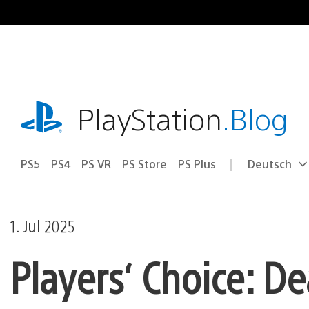
Zum
Inhalt
springen
playstation.com
PlayStation
.Blog
PS5
PS4
PS VR
PS Store
PS Plus
Deutsch
Select
Aktuelle
a
Region:
region
1. Jul 2025
Players‘ Choice: De