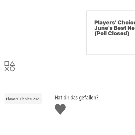
Players' Choi
June’s Best N
(Poll Closed)
Hat dir das gefallen?
Players' Choice 2025
Gefällt
mir