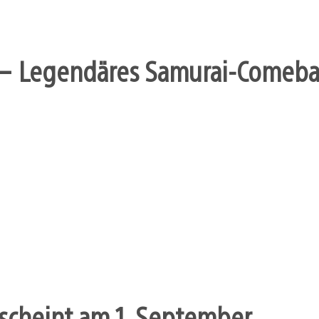
– Legendäres Samurai-Comebac
scheint am 1. September