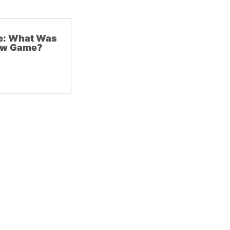
ce: What Was
ew Game?