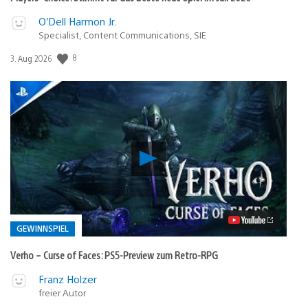
O’Dell Harmon Jr.
Specialist, Content Communications, SIE
Veröffentlichungsdatum:
8
3. Aug 2026
Verho
–
Curse
of
Faces:
PS5-
Preview
GEWINNSPIEL
zum
Retro-
Verho – Curse of Faces: PS5-Preview zum Retro-RPG
RPG
Video
Veröffentlicht
Franz Holzer
abspielen
in:
freier Autor