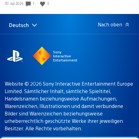
Gewinnspiel
Veröffentlichungsdatum:
1
3
30. Jul 2026
Nach oben
Deutsch
Select
Aktuelle
a
Region:
region
Sony
Interactive
Entertainment
Website © 2026 Sony Interactive Entertainment Europe
Limited. Sämtlicher Inhalt, sämtliche Spieltitel,
Handelsnamen beziehungsweise Aufmachungen,
Warenzeichen, Illustrationen und damit verbundene
Bilder sind Warenzeichen beziehungsweise
urheberrechtlich geschützte Werke ihrer jeweiligen
Besitzer. Alle Rechte vorbehalten.