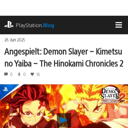
Zum
Inhalt
springen
playstation.com
PlayStation
.Blog
MEN
26. Jun 2025
Angespielt: Demon Slayer – Kimetsu
no Yaiba – The Hinokami Chronicles 2
0
0
16
Angespielt:
Demon