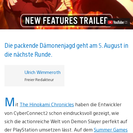
Slayer
–
Kimetsu
no
Yaiba
–
The
Hinokami
Chronicles
Die packende Dämonenjagd geht am 5. August in
2
die nächste Runde.
Video
abspielen
Ulrich Wimmeroth
Freier Redakteur
M
it
The Hinokami Chronicles
haben die Entwickler
von CyberConnect2 schon eindrucksvoll gezeigt, wie
sich die actionreiche Welt von Demon Slayer perfekt auf
der PlayStation umsetzen lässt. Auf dem
Summer Games