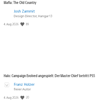
Mafia: The Old Country
Josh Zammit
Design Director, Hangar 13
Veröffentlichungsdatum:
89
4. Aug 2026
Halo: Campaign Evolved angespielt: Der Master Chief betritt PS5
Franz Holzer
freier Autor
Veröffentlichungsdatum:
20
4. Aug 2026