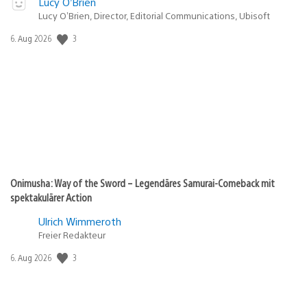
Lucy O’Brien
Lucy O’Brien, Director, Editorial Communications, Ubisoft
Veröffentlichungsdatum:
3
6. Aug 2026
Onimusha: Way of the Sword – Legendäres Samurai-Comeback mit
spektakulärer Action
Ulrich Wimmeroth
Freier Redakteur
Veröffentlichungsdatum:
3
6. Aug 2026