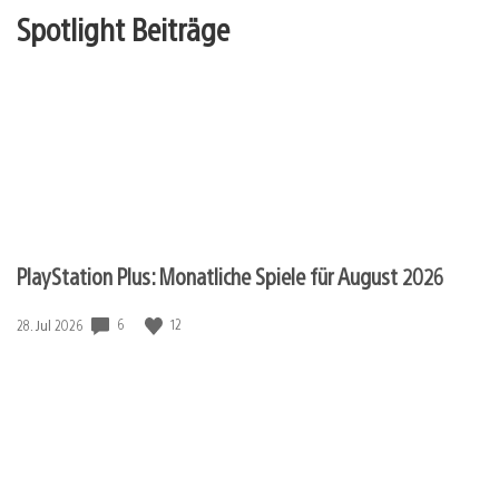
Spotlight Beiträge
PlayStation Plus: Monatliche Spiele für August 2026
Veröffentlichungsdatum:
6
12
28. Jul 2026