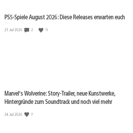
PS5-Spiele August 2026: Diese Releases erwarten euch
Veröffentlichungsdatum:
2
11
23. Jul 2026
Marvel‘s Wolverine: Story-Trailer, neue Kunstwerke,
Hintergründe zum Soundtrack und noch viel mehr
Veröffentlichungsdatum:
7
24. Jul 2026