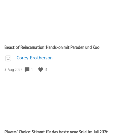
Beast of Reincarnation: Hands-on mit Paraden und Koo
Corey Brotherson
Veröffentlichungsdatum:
1
3
3. Aug 2026
Players’ Choice: Stimmt für das beste neue Spiel im Juli 2026