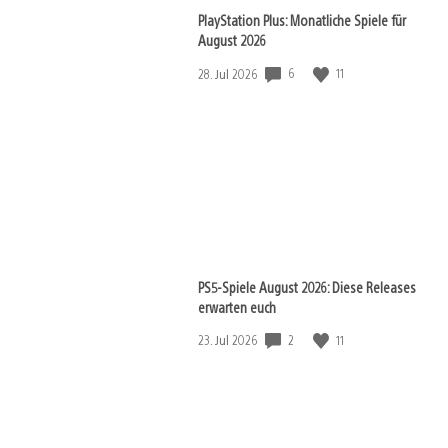
PlayStation Plus: Monatliche Spiele für
August 2026
Veröffentlichungsdatum:
6
11
28. Jul 2026
PS5-Spiele August 2026: Diese Releases
erwarten euch
Veröffentlichungsdatum:
2
11
23. Jul 2026