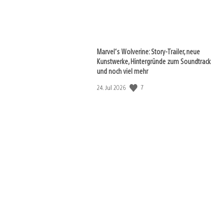
Marvel‘s Wolverine: Story-Trailer, neue
Kunstwerke, Hintergründe zum Soundtrack
und noch viel mehr
Veröffentlichungsdatum:
7
24. Jul 2026