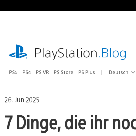
Zum
Inhalt
springen
playstation.com
PlayStation
.Blog
PS5
PS4
PS VR
PS Store
PS Plus
Deutsch
Select
Aktuelle
a
Region:
region
26. Jun 2025
7 Dinge, die ihr no