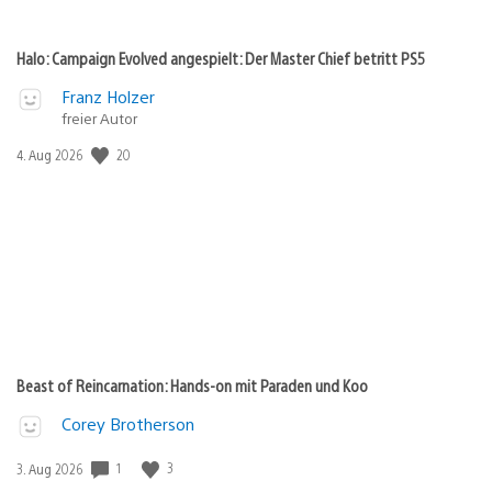
Halo: Campaign Evolved angespielt: Der Master Chief betritt PS5
Franz Holzer
freier Autor
Veröffentlichungsdatum:
20
4. Aug 2026
Beast of Reincarnation: Hands-on mit Paraden und Koo
Corey Brotherson
Veröffentlichungsdatum:
1
3
3. Aug 2026