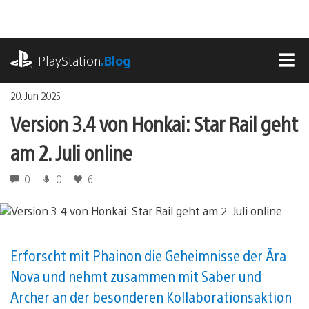
Zum
Inhalt
springen
playstation.com
PlayStation
.Blog
MEN
20. Jun 2025
Version 3.4 von Honkai: Star Rail geht
am 2. Juli online
0
0
6
Erforscht mit Phainon die Geheimnisse der Ära
Nova und nehmt zusammen mit Saber und
Archer an der besonderen Kollaborationsaktion