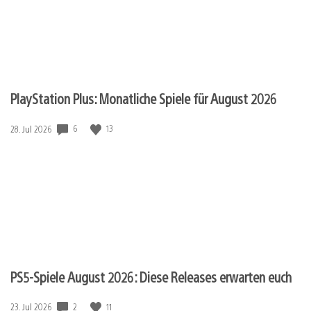
PlayStation Plus: Monatliche Spiele für August 2026
Veröffentlichungsdatum:
6
13
28. Jul 2026
PS5-Spiele August 2026: Diese Releases erwarten euch
Veröffentlichungsdatum:
2
11
23. Jul 2026