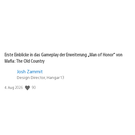
Erste Einblicke in das Gameplay der Erweiterung „Man of Honor“ von
Mafia: The Old Country
Josh Zammit
Design Director, Hangar 13
Veröffentlichungsdatum:
90
4. Aug 2026