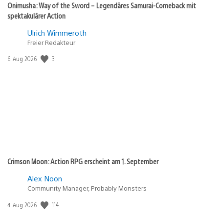
Onimusha: Way of the Sword – Legendäres Samurai-Comeback mit
spektakulärer Action
Ulrich Wimmeroth
Freier Redakteur
Veröffentlichungsdatum:
3
6. Aug 2026
Crimson Moon: Action RPG erscheint am 1. September
Alex Noon
Community Manager, Probably Monsters
Veröffentlichungsdatum:
114
4. Aug 2026