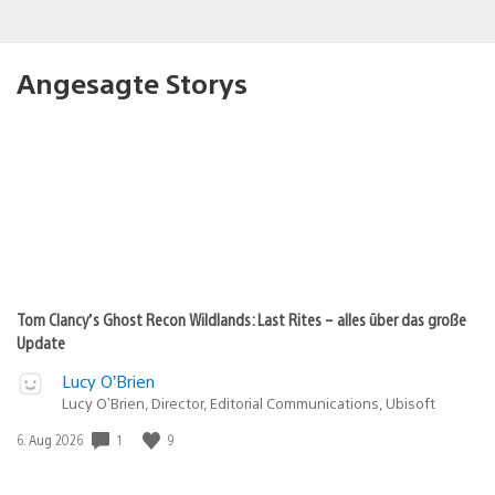
Angesagte Storys
Tom Clancy’s Ghost Recon Wildlands: Last Rites – alles über das große
Update
Lucy O’Brien
Lucy O’Brien, Director, Editorial Communications, Ubisoft
Veröffentlichungsdatum:
1
9
6. Aug 2026