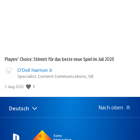
Players’ Choice: Stimmt für das beste neue Spiel im Juli 2026
O’Dell Harmon Jr.
Specialist, Content Communications, SIE
Veröffentlichungsdatum:
8
3. Aug 2026
Nach oben
Deutsch
Select
Aktuelle
a
Region:
region
Sony
Interactive