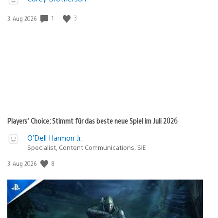
Veröffentlichungsdatum:
1
3
3. Aug 2026
Players’ Choice: Stimmt für das beste neue Spiel im Juli 2026
O’Dell Harmon Jr.
Specialist, Content Communications, SIE
Veröffentlichungsdatum:
8
3. Aug 2026