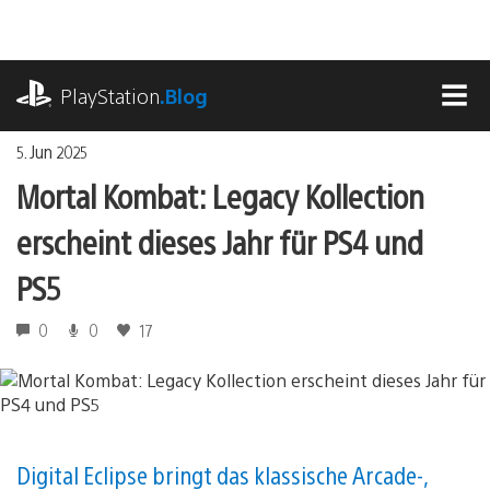
Zum
Inhalt
springen
playstation.com
PlayStation
.Blog
MEN
5. Jun 2025
Mortal Kombat: Legacy Kollection
erscheint dieses Jahr für PS4 und
PS5
0
0
17
Digital Eclipse bringt das klassische Arcade-,