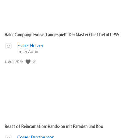
Halo: Campaign Evolved angespielt: Der Master Chief betritt PS5
Franz Holzer
freier Autor
Veröffentlichungsdatum:
20
4. Aug 2026
Beast of Reincarnation: Hands-on mit Paraden und Koo
Corey Brotherson