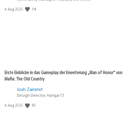
Veröffentlichungsdatum:
114
4. Aug 2026
Erste Einblicke in das Gameplay der Erweiterung „Man of Honor“ von
Mafia: The Old Country
Josh Zammit
Design Director, Hangar 13
Veröffentlichungsdatum:
89
4. Aug 2026