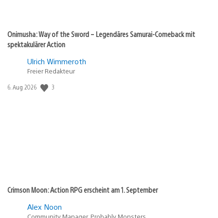
Onimusha: Way of the Sword – Legendäres Samurai-Comeback mit
spektakulärer Action
Ulrich Wimmeroth
Freier Redakteur
Veröffentlichungsdatum:
3
6. Aug 2026
Crimson Moon: Action RPG erscheint am 1. September
Alex Noon
Community Manager, Probably Monsters