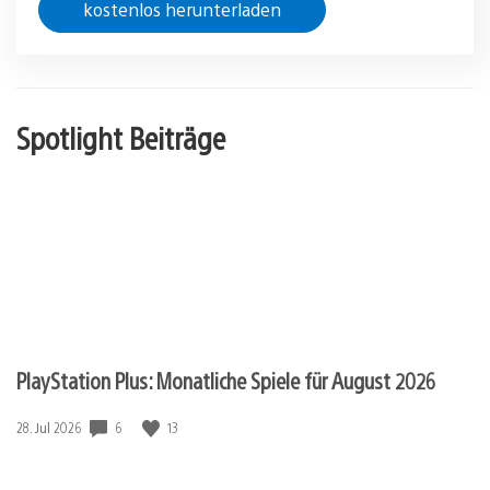
kostenlos herunterladen
Spotlight Beiträge
PlayStation Plus: Monatliche Spiele für August 2026
Veröffentlichungsdatum:
6
13
28. Jul 2026