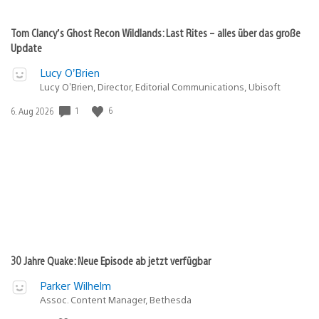
Tom Clancy’s Ghost Recon Wildlands: Last Rites – alles über das große
Update
Lucy O’Brien
Lucy O’Brien, Director, Editorial Communications, Ubisoft
Veröffentlichungsdatum:
1
6
6. Aug 2026
30 Jahre Quake: Neue Episode ab jetzt verfügbar
Parker Wilhelm
Assoc. Content Manager, Bethesda