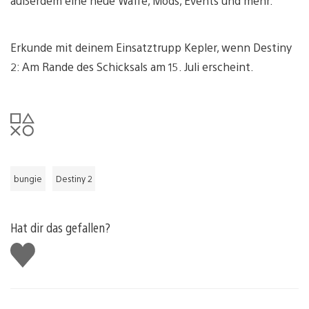
außerdem eine neue Waffe, Mods, Events und mehr.
Erkunde mit deinem Einsatztrupp Kepler, wenn Destiny
2: Am Rande des Schicksals am 15. Juli erscheint.
bungie
Destiny 2
Hat dir das gefallen?
Gefällt
mir