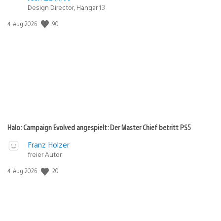
Design Director, Hangar 13
Veröffentlichungsdatum:
90
4. Aug 2026
Halo: Campaign Evolved angespielt: Der Master Chief betritt PS5
Franz Holzer
freier Autor
Veröffentlichungsdatum:
20
4. Aug 2026