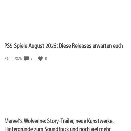
PS5-Spiele August 2026: Diese Releases erwarten euch
Veröffentlichungsdatum:
2
11
23. Jul 2026
Marvel‘s Wolverine: Story-Trailer, neue Kunstwerke,
Hintergründe zum Soundtrack und noch viel mehr