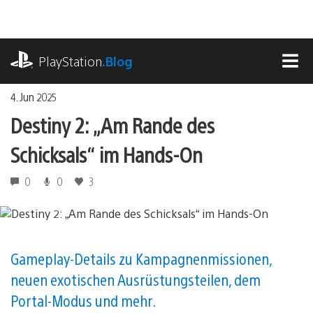
Zum
Inhalt
springen
playstation.com
PlayStation
.Blog
MEN
4. Jun 2025
Destiny 2: „Am Rande des
Schicksals“ im Hands-On
0
0
3
Gameplay-Details zu Kampagnenmissionen,
neuen exotischen Ausrüstungsteilen, dem
Portal-Modus und mehr.