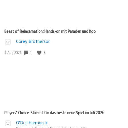
Beast of Reincarnation: Hands-on mit Paraden und Koo
Corey Brotherson
Veröffentlichungsdatum:
1
3
3. Aug 2026
Players’ Choice: Stimmt für das beste neue Spiel im Juli 2026
O’Dell Harmon Jr.