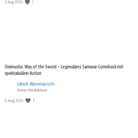
Veröffentlichungsdatum:
1
7. Aug 2026
Onimusha: Way of the Sword – Legendäres Samurai-Comeback mit
spektakulärer Action
Ulrich Wimmeroth
Freier Redakteur
Veröffentlichungsdatum:
3
6. Aug 2026