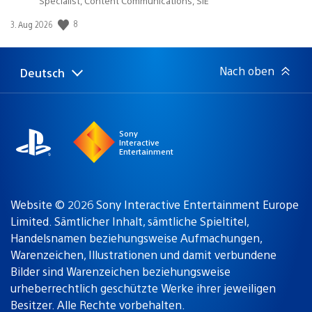
Specialist, Content Communications, SIE
Veröffentlichungsdatum:
8
3. Aug 2026
Nach oben
Deutsch
Select
Aktuelle
a
Region:
region
Sony
Interactive
Entertainment
Website © 2026 Sony Interactive Entertainment Europe
Limited. Sämtlicher Inhalt, sämtliche Spieltitel,
Handelsnamen beziehungsweise Aufmachungen,
Warenzeichen, Illustrationen und damit verbundene
Bilder sind Warenzeichen beziehungsweise
urheberrechtlich geschützte Werke ihrer jeweiligen
Besitzer. Alle Rechte vorbehalten.