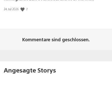
Veröffentlichungsdatum:
7
24. Jul 2026
Kommentare sind geschlossen.
Angesagte Storys