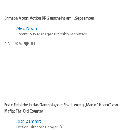
Crimson Moon: Action RPG erscheint am 1. September
Alex Noon
Community Manager, Probably Monsters
Veröffentlichungsdatum:
114
4. Aug 2026
Erste Einblicke in das Gameplay der Erweiterung „Man of Honor“ von
Mafia: The Old Country
Josh Zammit
Design Director, Hangar 13