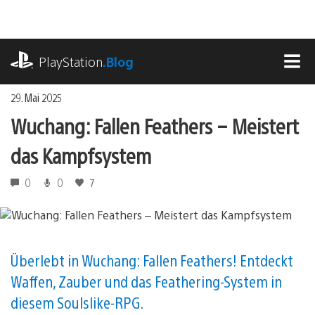
Zum
Inhalt
springen
playstation.com
PlayStation
.Blog
MEN
29. Mai 2025
Wuchang: Fallen Feathers – Meistert
das Kampfsystem
0
0
7
Überlebt in Wuchang: Fallen Feathers! Entdeckt
Waffen, Zauber und das Feathering-System in
diesem Soulslike-RPG.