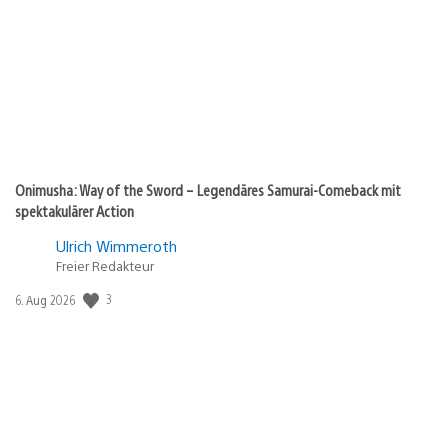
Onimusha: Way of the Sword – Legendäres Samurai-Comeback mit
spektakulärer Action
Ulrich Wimmeroth
Freier Redakteur
Veröffentlichungsdatum:
3
6. Aug 2026