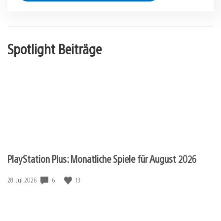
Spotlight Beiträge
PlayStation Plus: Monatliche Spiele für August 2026
Veröffentlichungsdatum:
6
13
28. Jul 2026