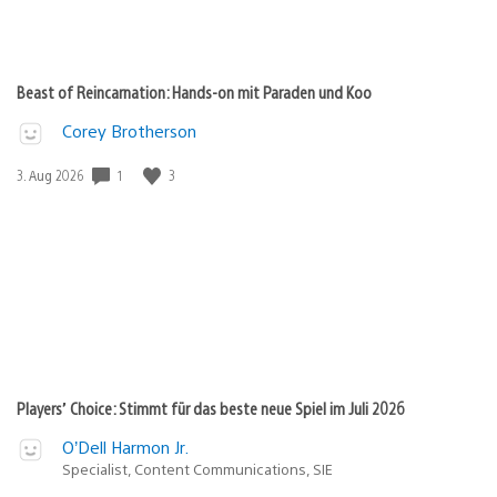
Beast of Reincarnation: Hands-on mit Paraden und Koo
Corey Brotherson
Veröffentlichungsdatum:
1
3
3. Aug 2026
Players’ Choice: Stimmt für das beste neue Spiel im Juli 2026
O’Dell Harmon Jr.
Specialist, Content Communications, SIE