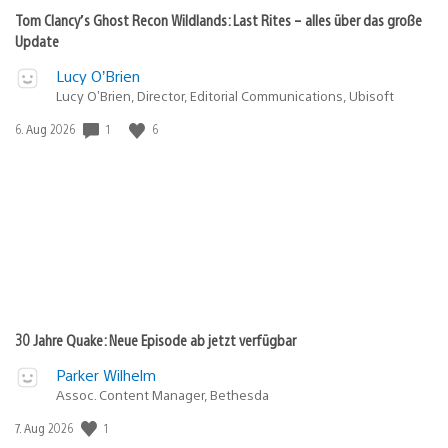
Tom Clancy’s Ghost Recon Wildlands: Last Rites – alles über das große
Update
Lucy O’Brien
Lucy O’Brien, Director, Editorial Communications, Ubisoft
Veröffentlichungsdatum:
1
6
6. Aug 2026
30 Jahre Quake: Neue Episode ab jetzt verfügbar
Parker Wilhelm
Assoc. Content Manager, Bethesda
Veröffentlichungsdatum:
1
7. Aug 2026