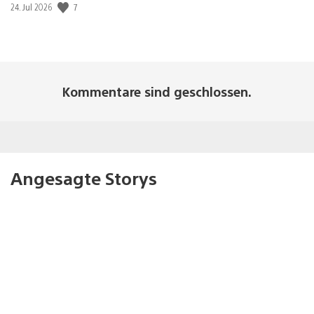
Veröffentlichungsdatum:
7
24. Jul 2026
Kommentare sind geschlossen.
Angesagte Storys