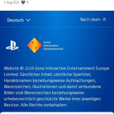
Veröffentlichungsdatum:
8
3. Aug 2026
Nach oben
Deutsch
Select
Aktuelle
a
Region:
region
Sony
Interactive
Entertainment
Website © 2026 Sony Interactive Entertainment Europe
Limited. Sämtlicher Inhalt, sämtliche Spieltitel,
Handelsnamen beziehungsweise Aufmachungen,
Warenzeichen, Illustrationen und damit verbundene
Bilder sind Warenzeichen beziehungsweise
urheberrechtlich geschützte Werke ihrer jeweiligen
Besitzer. Alle Rechte vorbehalten.