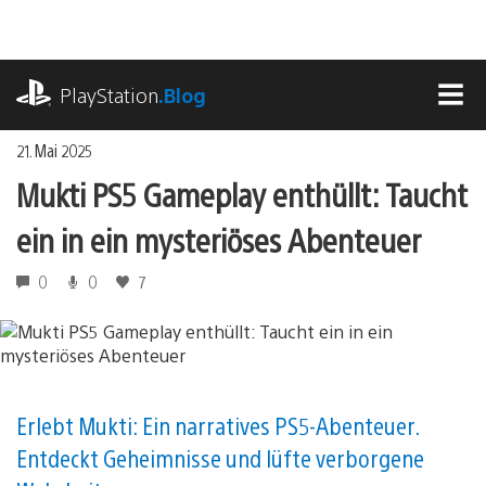
Zum
Inhalt
springen
playstation.com
PlayStation
.Blog
MEN
21. Mai 2025
Mukti PS5 Gameplay enthüllt: Taucht
ein in ein mysteriöses Abenteuer
0
0
7
Erlebt Mukti: Ein narratives PS5-Abenteuer.
Entdeckt Geheimnisse und lüfte verborgene