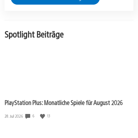
Spotlight Beiträge
PlayStation Plus: Monatliche Spiele für August 2026
Veröffentlichungsdatum:
6
13
28. Jul 2026