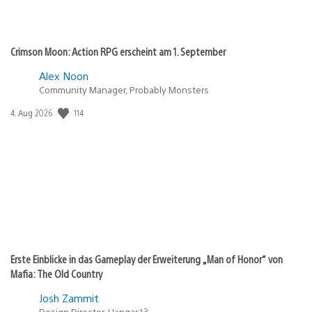
Crimson Moon: Action RPG erscheint am 1. September
Alex Noon
Community Manager, Probably Monsters
Veröffentlichungsdatum:
114
4. Aug 2026
Erste Einblicke in das Gameplay der Erweiterung „Man of Honor“ von
Mafia: The Old Country
Josh Zammit
Design Director, Hangar 13