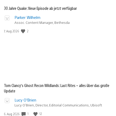
30 Jahre Quake: Neue Episode ab jetzt verfügbar
Parker Wilhelm
Assoc. Content Manager, Bethesda
Veröffentlichungsdatum:
2
7. Aug 2026
Tom Clancy’s Ghost Recon Wildlands: Last Rites – alles über das große
Update
Lucy O’Brien
Lucy O’Brien, Director, Editorial Communications, Ubisoft
Veröffentlichungsdatum:
1
12
6. Aug 2026