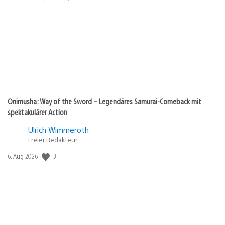
Onimusha: Way of the Sword – Legendäres Samurai-Comeback mit
spektakulärer Action
Ulrich Wimmeroth
Freier Redakteur
Veröffentlichungsdatum:
3
6. Aug 2026