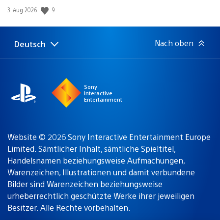
Veröffentlichungsdatum:
9
3. Aug 2026
Nach oben
Deutsch
Select
Aktuelle
a
Region:
region
Sony
Interactive
Entertainment
Website © 2026 Sony Interactive Entertainment Europe
Limited. Sämtlicher Inhalt, sämtliche Spieltitel,
Handelsnamen beziehungsweise Aufmachungen,
Warenzeichen, Illustrationen und damit verbundene
Bilder sind Warenzeichen beziehungsweise
urheberrechtlich geschützte Werke ihrer jeweiligen
Besitzer. Alle Rechte vorbehalten.