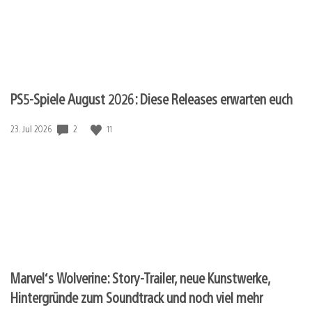
PS5-Spiele August 2026: Diese Releases erwarten euch
Veröffentlichungsdatum:
2
11
23. Jul 2026
Marvel‘s Wolverine: Story-Trailer, neue Kunstwerke,
Hintergründe zum Soundtrack und noch viel mehr