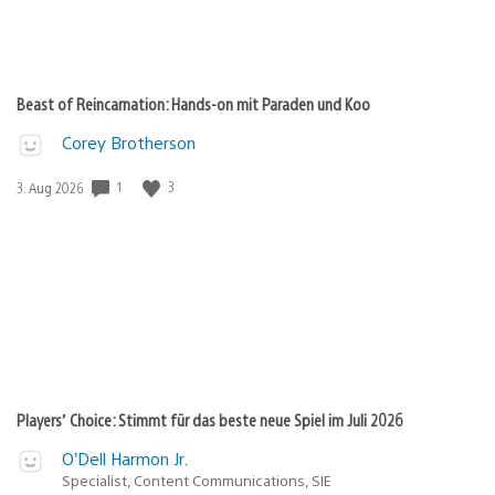
Beast of Reincarnation: Hands-on mit Paraden und Koo
Corey Brotherson
Veröffentlichungsdatum:
1
3
3. Aug 2026
Players’ Choice: Stimmt für das beste neue Spiel im Juli 2026
O’Dell Harmon Jr.
Specialist, Content Communications, SIE