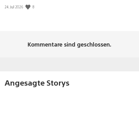
Veröffentlichungsdatum:
8
24. Jul 2026
Kommentare sind geschlossen.
Angesagte Storys