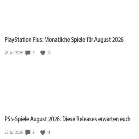
PlayStation Plus: Monatliche Spiele für August 2026
Veröffentlichungsdatum:
6
12
28. Jul 2026
PS5-Spiele August 2026: Diese Releases erwarten euch
Veröffentlichungsdatum:
2
11
23. Jul 2026