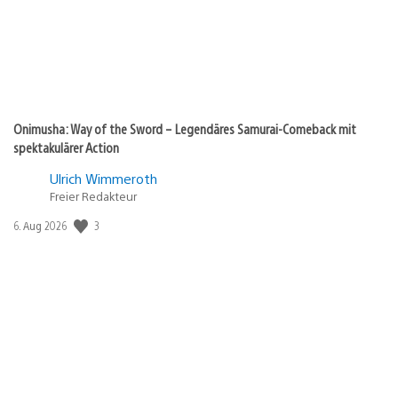
Onimusha: Way of the Sword – Legendäres Samurai-Comeback mit
spektakulärer Action
Ulrich Wimmeroth
Freier Redakteur
Veröffentlichungsdatum:
3
6. Aug 2026