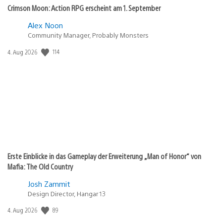
Crimson Moon: Action RPG erscheint am 1. September
Alex Noon
Community Manager, Probably Monsters
Veröffentlichungsdatum:
114
4. Aug 2026
Erste Einblicke in das Gameplay der Erweiterung „Man of Honor“ von
Mafia: The Old Country
Josh Zammit
Design Director, Hangar 13
Veröffentlichungsdatum:
89
4. Aug 2026