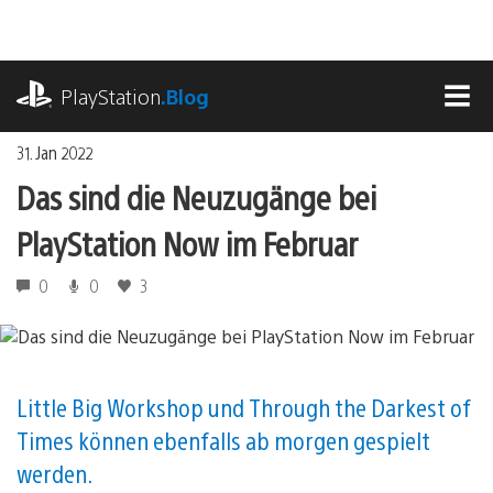
Zum
Inhalt
springen
playstation.com
PlayStation
.Blog
MEN
31. Jan 2022
Das sind die Neuzugänge bei
PlayStation Now im Februar
0
0
3
Little Big Workshop und Through the Darkest of
Times können ebenfalls ab morgen gespielt
werden.