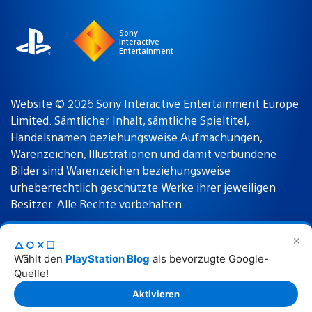
Sony
Interactive
Entertainment
Website © 2026 Sony Interactive Entertainment Europe
Limited. Sämtlicher Inhalt, sämtliche Spieltitel,
Handelsnamen beziehungsweise Aufmachungen,
Warenzeichen, Illustrationen und damit verbundene
Bilder sind Warenzeichen beziehungsweise
urheberrechtlich geschützte Werke ihrer jeweiligen
Besitzer. Alle Rechte vorbehalten.
✕
△○✕☐
Nutzungsbedingungen
Datenschutzrichtlinie
Wählt den
PlayStation Blog
als bevorzugte Google-
Quelle!
Rechtliche Hinweise
Aktivieren