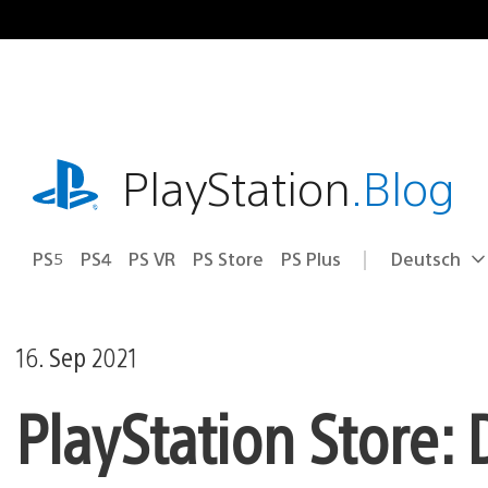
Zum
Inhalt
springen
playstation.com
PlayStation
.Blog
PS5
PS4
PS VR
PS Store
PS Plus
Deutsch
Select
Aktuelle
a
Region:
region
16. Sep 2021
PlayStation Store: