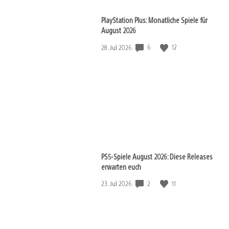
PlayStation Plus: Monatliche Spiele für
August 2026
Veröffentlichungsdatum:
6
12
28. Jul 2026
PS5-Spiele August 2026: Diese Releases
erwarten euch
Veröffentlichungsdatum:
2
11
23. Jul 2026