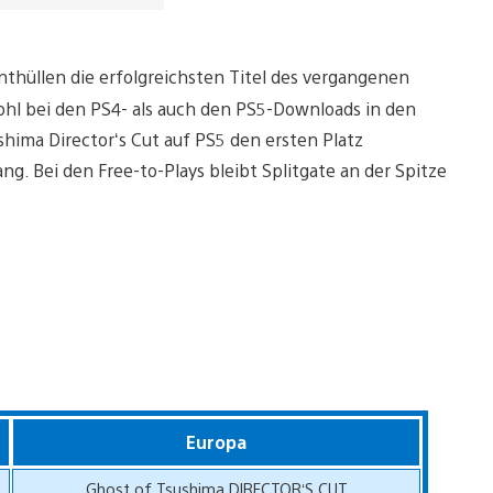
thüllen die erfolgreichsten Titel des vergangenen
ohl bei den PS4- als auch den PS5-Downloads in den
shima Director‘s Cut auf PS5 den ersten Platz
g. Bei den Free-to-Plays bleibt Splitgate an der Spitze
Europa
Ghost of Tsushima DIRECTOR‘S CUT