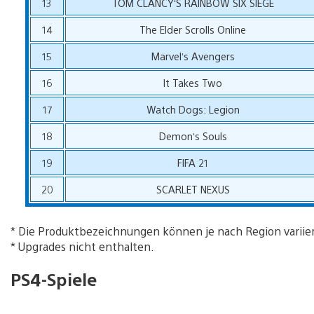
13
TOM CLANCY‘S RAINBOW SIX SIEGE
14
The Elder Scrolls Online
15
Marvel‘s Avengers
16
It Takes Two
17
Watch Dogs: Legion
18
Demon‘s Souls
19
FIFA 21
20
SCARLET NEXUS
* Die Produktbezeichnungen können je nach Region variie
* Upgrades nicht enthalten.
PS4-Spiele