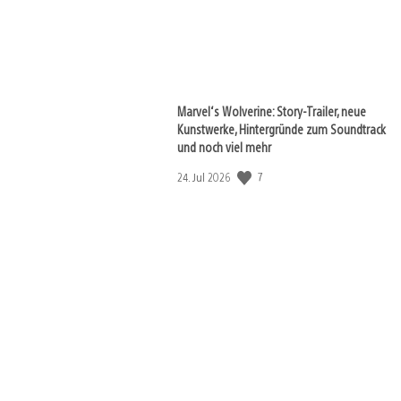
Marvel‘s Wolverine: Story-Trailer, neue
Kunstwerke, Hintergründe zum Soundtrack
und noch viel mehr
Veröffentlichungsdatum:
7
24. Jul 2026