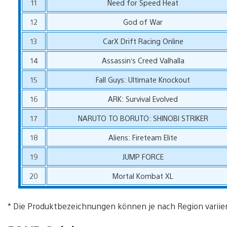
11
Need for Speed Heat
12
God of War
13
CarX Drift Racing Online
14
Assassin‘s Creed Valhalla
15
Fall Guys: Ultimate Knockout
16
ARK: Survival Evolved
17
NARUTO TO BORUTO: SHINOBI STRIKER
18
Aliens: Fireteam Elite
19
JUMP FORCE
20
Mortal Kombat XL
* Die Produktbezeichnungen können je nach Region variie