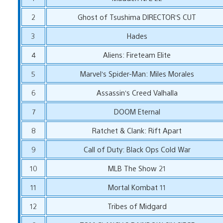
2
Ghost of Tsushima DIRECTOR‘S CUT
3
Hades
4
Aliens: Fireteam Elite
5
Marvel‘s Spider-Man: Miles Morales
6
Assassin‘s Creed Valhalla
7
DOOM Eternal
8
Ratchet & Clank: Rift Apart
9
Call of Duty: Black Ops Cold War
10
MLB The Show 21
11
Mortal Kombat 11
12
Tribes of Midgard