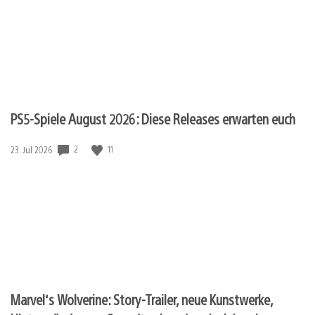
PS5-Spiele August 2026: Diese Releases erwarten euch
Veröffentlichungsdatum:
2
11
23. Jul 2026
Marvel‘s Wolverine: Story-Trailer, neue Kunstwerke,