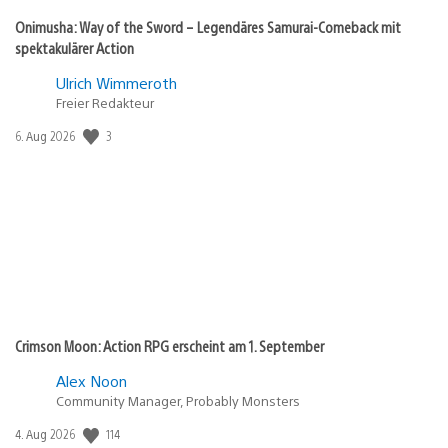
Onimusha: Way of the Sword – Legendäres Samurai-Comeback mit
spektakulärer Action
Ulrich Wimmeroth
Freier Redakteur
Veröffentlichungsdatum:
3
6. Aug 2026
Crimson Moon: Action RPG erscheint am 1. September
Alex Noon
Community Manager, Probably Monsters
Veröffentlichungsdatum:
114
4. Aug 2026