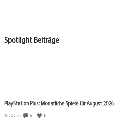
Spotlight Beiträge
PlayStation Plus: Monatliche Spiele für August 2026
Veröffentlichungsdatum:
6
13
28. Jul 2026