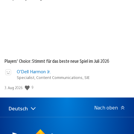
Players’ Choice: Stimmt für das beste neue Spiel im Juli 2026
O’Dell Harmon Jr.
Specialist, Content Communications, SIE
Veröffentlichungsdatum:
9
3. Aug 2026
Nach oben
Deutsch
Select
Aktuelle
a
Region:
region