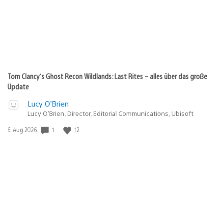
Tom Clancy’s Ghost Recon Wildlands: Last Rites – alles über das große
Update
Lucy O’Brien
Lucy O’Brien, Director, Editorial Communications, Ubisoft
Veröffentlichungsdatum:
1
12
6. Aug 2026