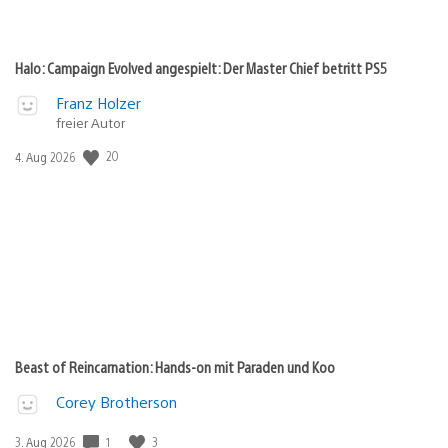
Halo: Campaign Evolved angespielt: Der Master Chief betritt PS5
Franz Holzer
freier Autor
Veröffentlichungsdatum:
20
4. Aug 2026
Beast of Reincarnation: Hands-on mit Paraden und Koo
Corey Brotherson
Veröffentlichungsdatum:
1
3
3. Aug 2026