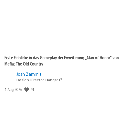
Erste Einblicke in das Gameplay der Erweiterung „Man of Honor“ von
Mafia: The Old Country
Josh Zammit
Design Director, Hangar 13
Veröffentlichungsdatum:
91
4. Aug 2026