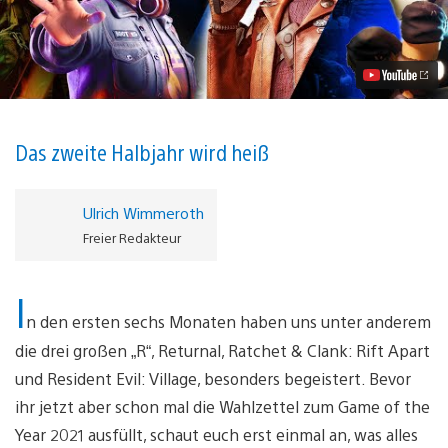
PS5:
Diese
Games
kommen
noch
2021
Video
abspielen
Das zweite Halbjahr wird heiß
Ulrich Wimmeroth
Freier Redakteur
I
n den ersten sechs Monaten haben uns unter anderem
die drei großen „R“, Returnal, Ratchet & Clank: Rift Apart
und Resident Evil: Village, besonders begeistert. Bevor
ihr jetzt aber schon mal die Wahlzettel zum Game of the
Year 2021 ausfüllt, schaut euch erst einmal an, was alles