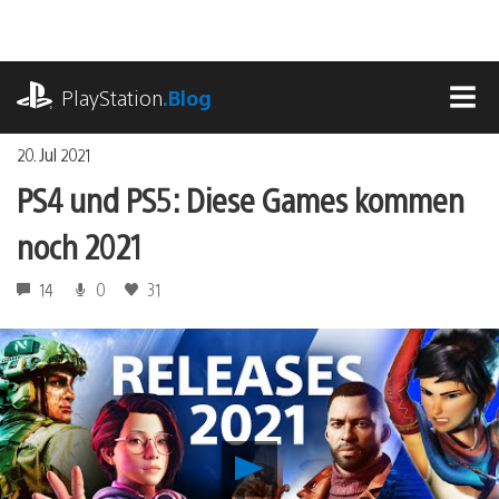
Zum
Inhalt
springen
playstation.com
PlayStation
.Blog
MEN
20. Jul 2021
PS4 und PS5: Diese Games kommen
noch 2021
14
0
31
PS4
und