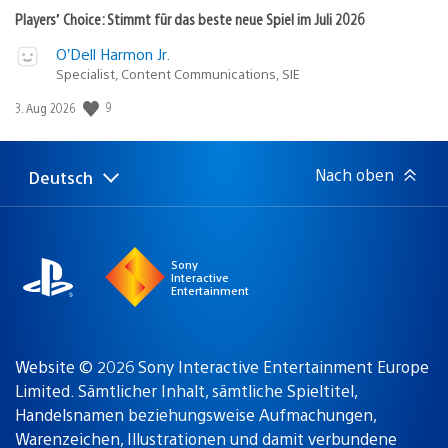
Players’ Choice: Stimmt für das beste neue Spiel im Juli 2026
O’Dell Harmon Jr.
Specialist, Content Communications, SIE
9
Veröffentlichungsdatum:
3. Aug 2026
Nach oben
Deutsch
Select
Aktuelle
a
Region:
region
Sony
Interactive
Entertainment
Website © 2026 Sony Interactive Entertainment Europe
Limited. Sämtlicher Inhalt, sämtliche Spieltitel,
Handelsnamen beziehungsweise Aufmachungen,
Warenzeichen, Illustrationen und damit verbundene