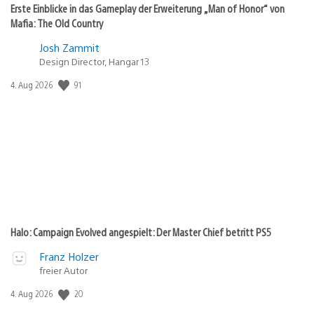
Erste Einblicke in das Gameplay der Erweiterung „Man of Honor“ von
Mafia: The Old Country
Josh Zammit
Design Director, Hangar 13
91
Veröffentlichungsdatum:
4. Aug 2026
Halo: Campaign Evolved angespielt: Der Master Chief betritt PS5
Franz Holzer
freier Autor
20
Veröffentlichungsdatum:
4. Aug 2026