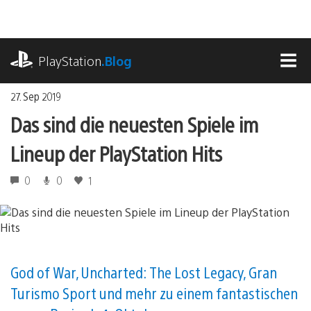
Zum
Inhalt
springen
playstation.com
PlayStation
.Blog
MEN
27. Sep 2019
Das sind die neuesten Spiele im
Lineup der PlayStation Hits
0
0
1
God of War, Uncharted: The Lost Legacy, Gran
Turismo Sport und mehr zu einem fantastischen