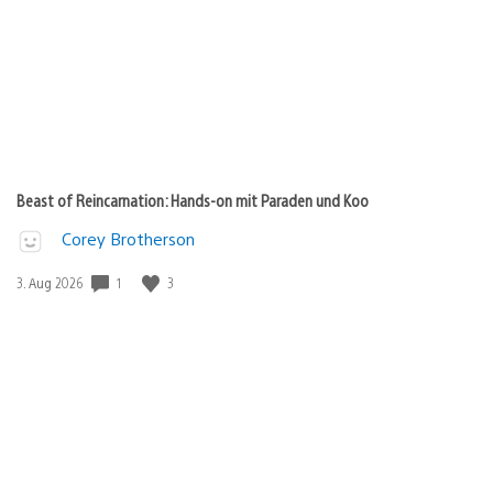
Beast of Reincarnation: Hands-on mit Paraden und Koo
Corey Brotherson
1
3
Veröffentlichungsdatum:
3. Aug 2026