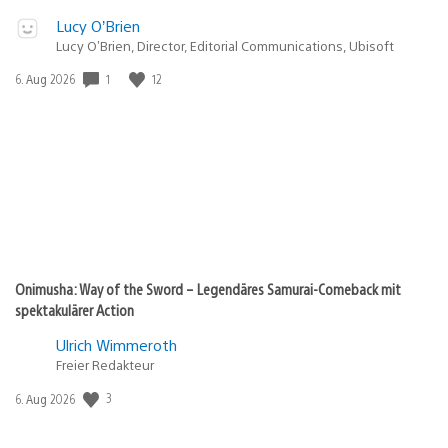
Lucy O’Brien
Lucy O’Brien, Director, Editorial Communications, Ubisoft
1
12
Veröffentlichungsdatum:
6. Aug 2026
Onimusha: Way of the Sword – Legendäres Samurai-Comeback mit
spektakulärer Action
Ulrich Wimmeroth
Freier Redakteur
3
Veröffentlichungsdatum:
6. Aug 2026