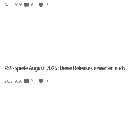
6
13
Veröffentlichungsdatum:
28. Jul 2026
PS5-Spiele August 2026: Diese Releases erwarten euch
2
11
Veröffentlichungsdatum:
23. Jul 2026