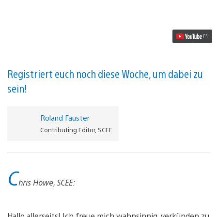
beim
Project
Cars-
Turnier
von
PlayStation
Plus
zu
gewinnen
Registriert euch noch diese Woche, um dabei zu
Video
sein!
abspielen
Roland Fauster
Contributing Editor, SCEE
C
hris Howe, SCEE:
Hallo allerseits! Ich freue mich wahnsinnig, verkünden zu