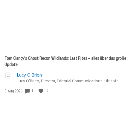
Tom Clancy’s Ghost Recon Wildlands: Last Rites – alles über das große
Update
Lucy O’Brien
Lucy O’Brien, Director, Editorial Communications, Ubisoft
1
12
Veröffentlichungsdatum:
6. Aug 2026