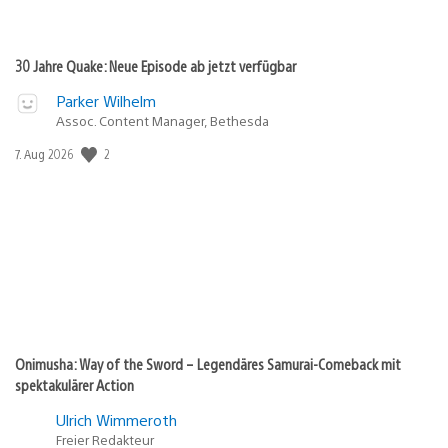
30 Jahre Quake: Neue Episode ab jetzt verfügbar
Parker Wilhelm
Assoc. Content Manager, Bethesda
2
Veröffentlichungsdatum:
7. Aug 2026
Onimusha: Way of the Sword – Legendäres Samurai-Comeback mit
spektakulärer Action
Ulrich Wimmeroth
Freier Redakteur