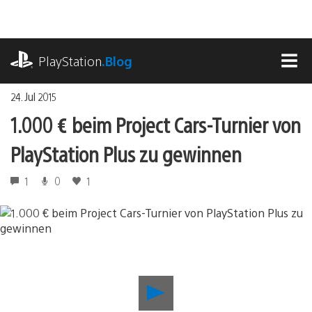
Zum
Inhalt
springen
playstation.com
PlayStation
.Blog
MEN
24. Jul 2015
1.000 € beim Project Cars-Turnier von
PlayStation Plus zu gewinnen
1
0
1
1.000
€