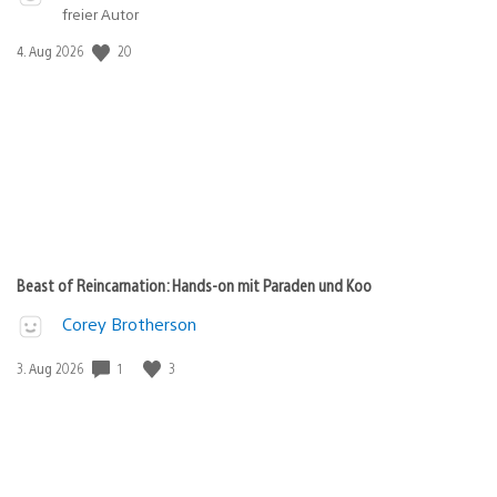
freier Autor
20
Veröffentlichungsdatum:
4. Aug 2026
Beast of Reincarnation: Hands-on mit Paraden und Koo
Corey Brotherson
1
3
Veröffentlichungsdatum:
3. Aug 2026