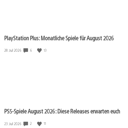
PlayStation Plus: Monatliche Spiele für August 2026
6
13
Veröffentlichungsdatum:
28. Jul 2026
PS5-Spiele August 2026: Diese Releases erwarten euch
2
11
Veröffentlichungsdatum:
23. Jul 2026