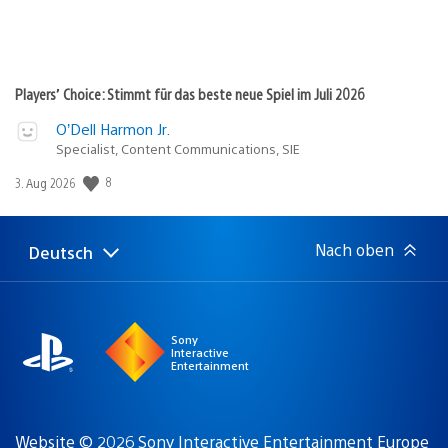
Players’ Choice: Stimmt für das beste neue Spiel im Juli 2026
O’Dell Harmon Jr.
Specialist, Content Communications, SIE
8
Veröffentlichungsdatum:
3. Aug 2026
Nach oben
Deutsch
Select
Aktuelle
a
Region:
region
Sony
Interactive
Entertainment
Website © 2026 Sony Interactive Entertainment Europe