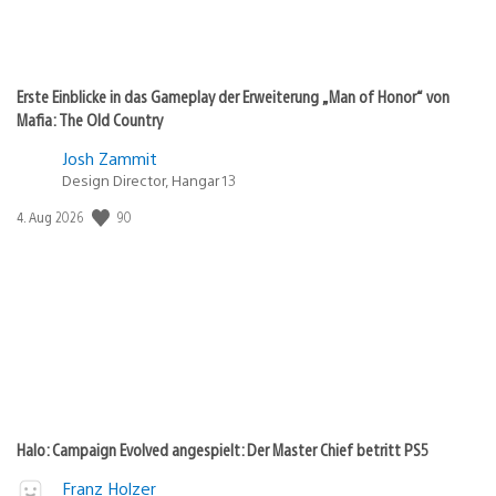
Erste Einblicke in das Gameplay der Erweiterung „Man of Honor“ von
Mafia: The Old Country
Josh Zammit
Design Director, Hangar 13
90
Veröffentlichungsdatum:
4. Aug 2026
Halo: Campaign Evolved angespielt: Der Master Chief betritt PS5
Franz Holzer