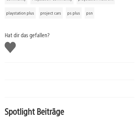
playstation plus
project cars
ps plus
psn
Hat dir das gefallen?
Gefällt
mir
Spotlight Beiträge