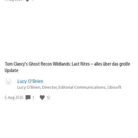
Tom Clancy’s Ghost Recon Wildlands: Last Rites – alles über das große
Update
Lucy O’Brien
Lucy O’Brien, Director, Editorial Communications, Ubisoft
1
12
Veröffentlichungsdatum:
6. Aug 2026