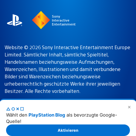
region
Sony
Interactive
Entertainment
Website © 2026 Sony Interactive Entertainment Europe
Limited. Sämtlicher Inhalt, sämtliche Spieltitel,
Handelsnamen beziehungsweise Aufmachungen,
Warenzeichen, Illustrationen und damit verbundene
Bilder sind Warenzeichen beziehungsweise
urheberrechtlich geschützte Werke ihrer jeweiligen
Besitzer. Alle Rechte vorbehalten.
✕
△○✕☐
Nutzungsbedingungen
Datenschutzrichtlinie
Wählt den
PlayStation Blog
als bevorzugte Google-
Quelle!
Rechtliche Hinweise
Aktivieren