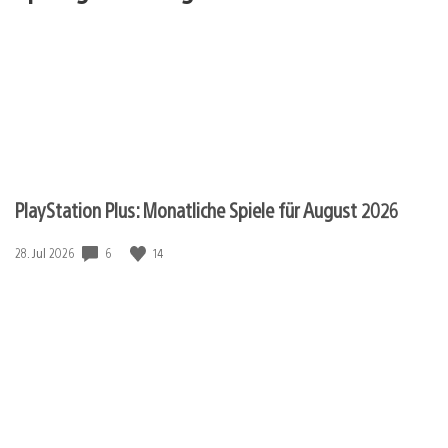
PlayStation Plus: Monatliche Spiele für August 2026
6
14
Veröffentlichungsdatum:
28. Jul 2026