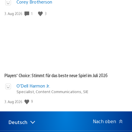
Corey Brotherson
1
3
Veröffentlichungsdatum:
3. Aug 2026
Players’ Choice: Stimmt für das beste neue Spiel im Juli 2026
O’Dell Harmon Jr.
Specialist, Content Communications, SIE
9
Veröffentlichungsdatum:
3. Aug 2026
Nach oben
Deutsch
Select
Aktuelle
a
Region: