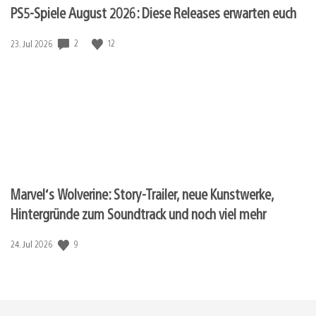
PS5-Spiele August 2026: Diese Releases erwarten euch
2
12
Veröffentlichungsdatum:
23. Jul 2026
Marvel‘s Wolverine: Story-Trailer, neue Kunstwerke,
Hintergründe zum Soundtrack und noch viel mehr
9
Veröffentlichungsdatum:
24. Jul 2026