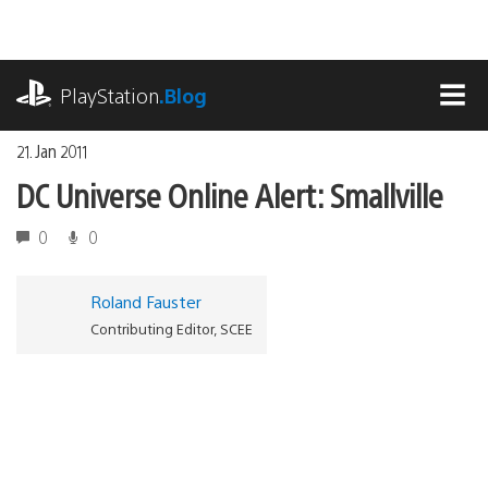
Zum
Inhalt
springen
playstation.com
PlayStation
.Blog
MEN
21. Jan 2011
DC Universe Online Alert: Smallville
0
0
Roland Fauster
Contributing Editor, SCEE