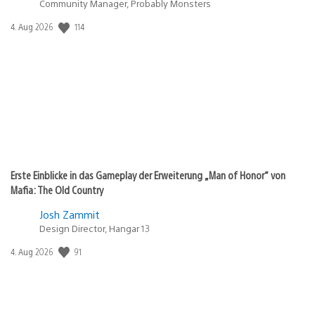
Community Manager, Probably Monsters
114
Veröffentlichungsdatum:
4. Aug 2026
Erste Einblicke in das Gameplay der Erweiterung „Man of Honor“ von
Mafia: The Old Country
Josh Zammit
Design Director, Hangar 13
91
Veröffentlichungsdatum:
4. Aug 2026